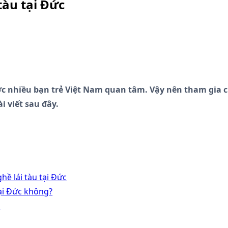
tàu tại Đức
c nhiều bạn trẻ Việt Nam quan tâm. Vậy nên tham gia ch
i viết sau đây.
hề lái tàu tại Đức
tại Đức không?
c