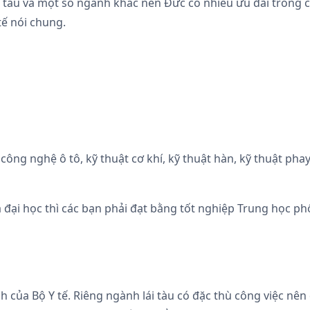
 tàu và một số ngành khác nên Đức có nhiều ưu đãi trong c
tế nói chung.
ông nghệ ô tô, kỹ thuật cơ khí, kỹ thuật hàn, kỹ thuật pha
 đại học thì các bạn phải đạt bằng tốt nghiệp Trung học p
của Bộ Y tế. Riêng ngành lái tàu có đặc thù công việc nên đ