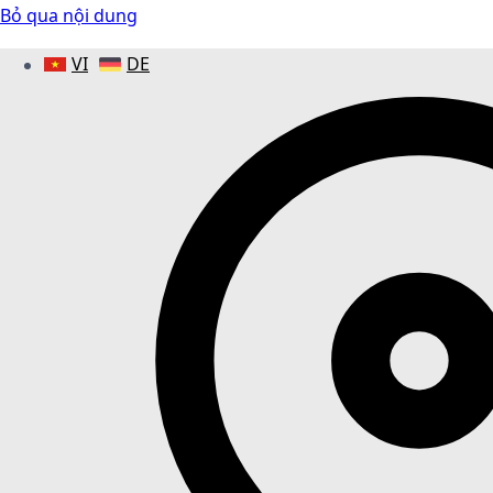
Bỏ qua nội dung
VI
DE