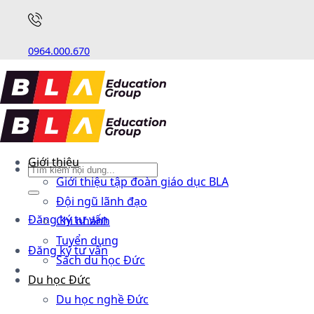
0964.000.670
Giới thiệu
Giới thiệu tập đoàn giáo dục BLA
Đội ngũ lãnh đạo
Đăng ký tư vấn
Chi nhánh
Tuyển dụng
Đăng ký tư vấn
Sách du học Đức
Du học Đức
Du học nghề Đức