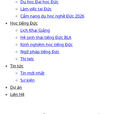
Du học Đại học Đức
Làm việc tại Đức
Cẩm nang du học nghề Đức 2026
Học tiếng Đức
Lịch Khai Giảng
Hệ sinh thái tiếng Đức BLA
Kinh nghiệm học tiếng Đức
Ngữ pháp tiếng Đức
Thi telc
Tin tức
Tin mới nhất
Sự kiện
Dự án
Liên Hệ