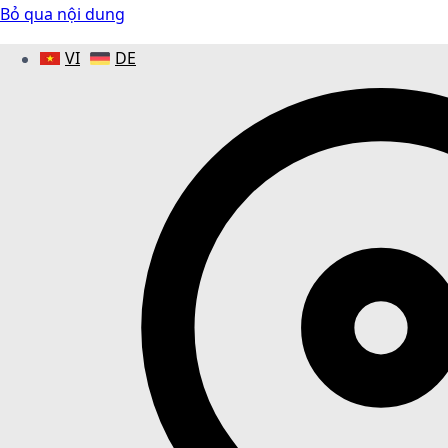
Bỏ qua nội dung
VI
DE