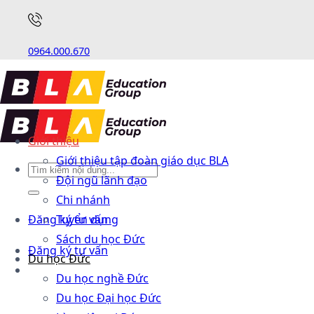
0964.000.670
Giới thiệu
Giới thiệu tập đoàn giáo dục BLA
Đội ngũ lãnh đạo
Chi nhánh
Đăng ký tư vấn
Tuyển dụng
Sách du học Đức
Đăng ký tư vấn
Du học Đức
Du học nghề Đức
Du học Đại học Đức