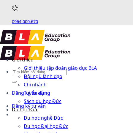
0964.000.670
Giới thiệu
Giới thiệu tập đoàn giáo dục BLA
Đội ngũ lãnh đạo
Chi nhánh
Đăng ký tư vấn
Tuyển dụng
Sách du học Đức
Đăng ký tư vấn
Du học Đức
Du học nghề Đức
Du học Đại học Đức