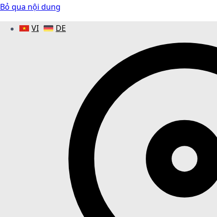
Bỏ qua nội dung
VI
DE