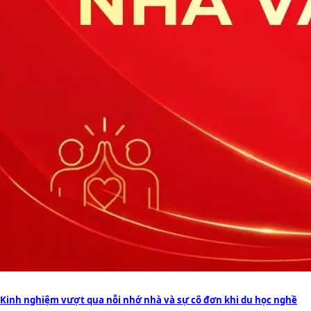
Kinh nghiệm vượt qua nỗi nhớ nhà và sự cô đơn khi du học nghề