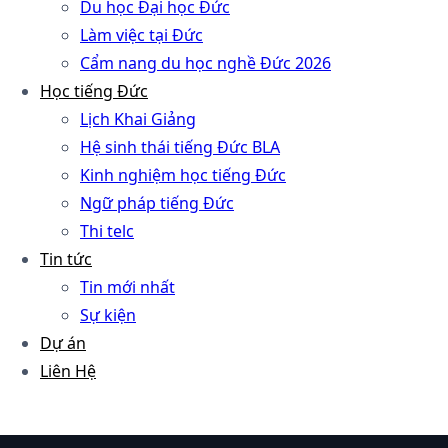
Du học Đại học Đức
Làm việc tại Đức
Cẩm nang du học nghề Đức 2026
Học tiếng Đức
Lịch Khai Giảng
Hệ sinh thái tiếng Đức BLA
Kinh nghiệm học tiếng Đức
Ngữ pháp tiếng Đức
Thi telc
Tin tức
Tin mới nhất
Sự kiện
Dự án
Liên Hệ