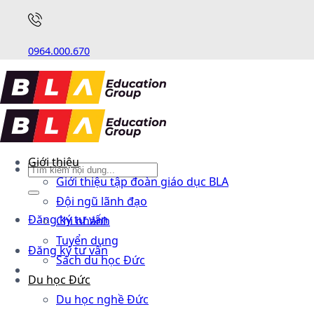
0964.000.670
Giới thiệu
Giới thiệu tập đoàn giáo dục BLA
Đội ngũ lãnh đạo
Đăng ký tư vấn
Chi nhánh
Tuyển dụng
Đăng ký tư vấn
Sách du học Đức
Du học Đức
Du học nghề Đức