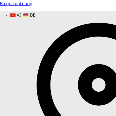
Bỏ qua nội dung
VI
DE