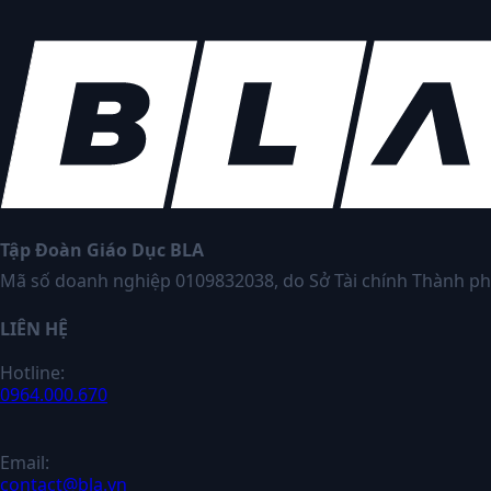
Tập Đoàn Giáo Dục BLA
Mã số doanh nghiệp 0109832038, do Sở Tài chính Thành ph
LIÊN HỆ
Hotline:
0964.000.670
Email:
contact@bla.vn