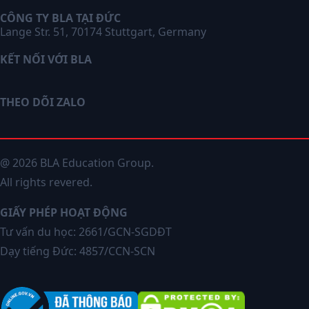
CÔNG TY BLA TẠI ĐỨC
Lange Str. 51, 70174 Stuttgart, Germany
KẾT NỐI VỚI BLA
THEO DÕI ZALO
@ 2026 BLA Education Group.
All rights revered.
GIẤY PHÉP HOẠT ĐỘNG
Tư vấn du học: 2661/GCN-SGDĐT
Dạy tiếng Đức: 4857/CCN-SCN