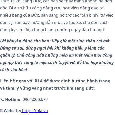
Thực tế khi sang Đức, các bạn sẽ thấy mình không hề đơn
độc. BLA sở hữu cộng đồng cựu học viên đông đảo tại
nhiều bang của Đức, sẵn sàng hỗ trợ các “tân binh” từ việc
đón tại sân bay, hướng dẫn mua vé tàu xe, cho đến cách
đăng ký sim điện thoại trong những ngày đầu bỡ ngỡ.
Lời khuyên dành cho bạn: Hãy giữ một tinh thần cởi mở.
Đừng sợ sai, đừng ngại hỏi khi không hiểu y lệnh của
quản lý. Chủ động nấu những món ăn Việt Nam mời đồng
nghiệp Đức cũng là một cách tuyệt vời để thu hẹp khoảng
cách văn hóa!
Liên hệ ngay với BLA để được định hướng hành trang
và tâm lý vững vàng nhất trước khi sang Đức:
📞
Hotline:
0964.000.670
🌐
Website:
https://bla.vn