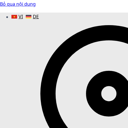
Bỏ qua nội dung
VI
DE