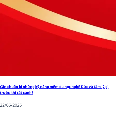
Cần chuẩn bị những kỹ năng mềm du học nghề Đức và tâm lý gì
trước khi cất cánh?
22/06/2026