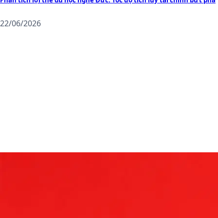
Phân tích lợi thế du học nghề Đức: Tốc độ tích lũy tài chính bứt phá
22/06/2026