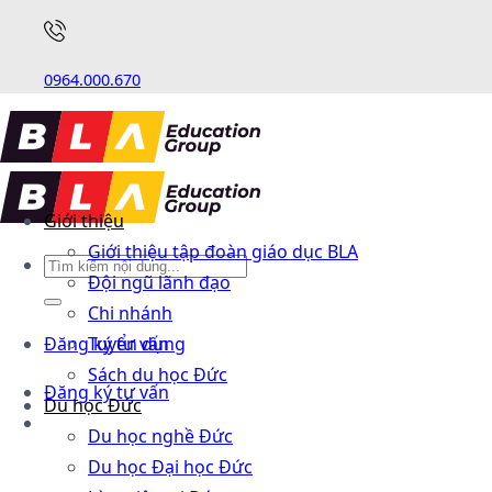
0964.000.670
Giới thiệu
Giới thiệu tập đoàn giáo dục BLA
Đội ngũ lãnh đạo
Chi nhánh
Đăng ký tư vấn
Tuyển dụng
Sách du học Đức
Đăng ký tư vấn
Du học Đức
Du học nghề Đức
Du học Đại học Đức