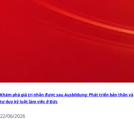
Khám phá giá trị nhận được sau Ausbildung: Phát triển bản thân và
tư duy kỷ luật làm việc ở Đức
22/06/2026