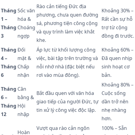
Rào cản tiếng Đức địa
Tháng
Sốc văn
Khoảng 30% –
phương, chưa quen đường
1 –
hóa &
Rất cần sự hỗ
sá, phương tiện công cộng
Tháng
Choáng
trợ từ cộng
và quy trình làm việc khắt
3
ngợp
đồng đi trước.
khe.
Tháng
Đối
Áp lực từ khối lượng công
Khoảng 60% –
4 –
mặt &
việc, bài tập trên trường và
Đã quen nhịp
Tháng
Chấp
nỗi nhớ nhà (đặc biệt nếu
sinh hoạt cơ
6
nhận
rơi vào mùa đông).
bản.
Khoảng 80% –
Tháng
Cân
Bắt đầu quen với văn hóa
Cuộc sống
6 –
bằng &
giao tiếp của người Đức, tự
dần trở nên
Tháng
Hội
tin xử lý công việc độc lập.
nhẹ nhàng
12
nhập
hơn.
Vượt qua rào cản ngôn
100% – Sẵn
Hoàn