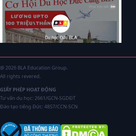
@ 2026 BLA Education Group.
All rights revered.
GIẤY PHÉP HOẠT ĐỘNG
Tư vấn du học: 2661/GCN-SGDĐT
Đào tạo tiếng Đức: 4857/CCN-SCN