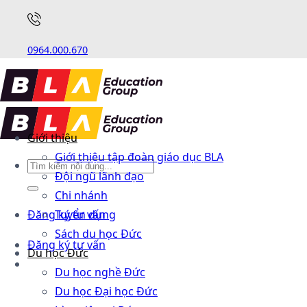
0964.000.670
Giới thiệu
Giới thiệu tập đoàn giáo dục BLA
Đội ngũ lãnh đạo
Chi nhánh
Đăng ký tư vấn
Tuyển dụng
Sách du học Đức
Đăng ký tư vấn
Du học Đức
Du học nghề Đức
Du học Đại học Đức