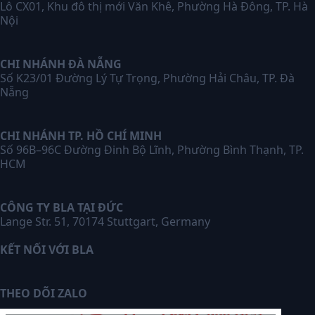
Lô CX01, Khu đô thị mới Văn Khê, Phường Hà Đông, TP. Hà
Nội
CHI NHÁNH ĐÀ NẴNG
Số K23/01 Đường Lý Tự Trọng, Phường Hải Châu, TP. Đà
Nẵng
CHI NHÁNH TP. HỒ CHÍ MINH
Số 96B–96C Đường Đinh Bộ Lĩnh, Phường Bình Thạnh, TP.
HCM
CÔNG TY BLA TẠI ĐỨC
Lange Str. 51, 70174 Stuttgart, Germany
KẾT NỐI VỚI BLA
THEO DÕI ZALO