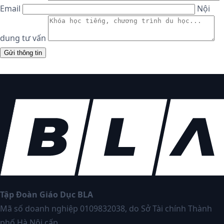
Email
Nội
dung tư vấn
Tập Đoàn Giáo Dục BLA
Mã số doanh nghiệp 0109832038, do Sở Tài chính Thành
phố Hà Nội cấp.