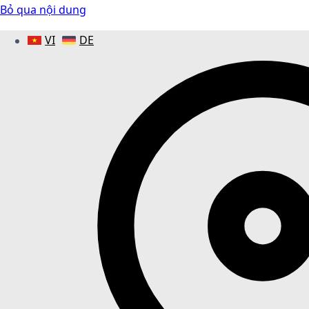
Bỏ qua nội dung
VI
DE