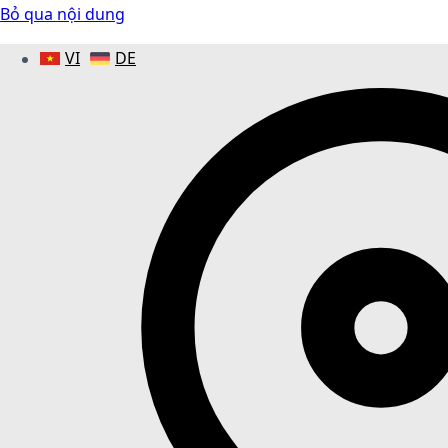
Bỏ qua nội dung
VI
DE