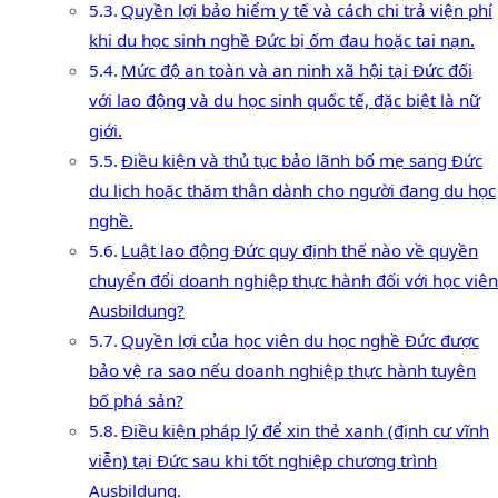
Quyền lợi bảo hiểm y tế và cách chi trả viện phí
khi du học sinh nghề Đức bị ốm đau hoặc tai nạn.
Mức độ an toàn và an ninh xã hội tại Đức đối
với lao động và du học sinh quốc tế, đặc biệt là nữ
giới.
Điều kiện và thủ tục bảo lãnh bố mẹ sang Đức
du lịch hoặc thăm thân dành cho người đang du học
nghề.
Luật lao động Đức quy định thế nào về quyền
chuyển đổi doanh nghiệp thực hành đối với học viên
Ausbildung?
Quyền lợi của học viên du học nghề Đức được
bảo vệ ra sao nếu doanh nghiệp thực hành tuyên
bố phá sản?
Điều kiện pháp lý để xin thẻ xanh (định cư vĩnh
viễn) tại Đức sau khi tốt nghiệp chương trình
Ausbildung.