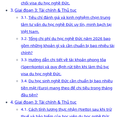
chối visa du học nghề Đức.
Giai đoạn 3: Tài chính & Thủ tục
Tiêu chí đánh giá và kinh nghiệm chọn trung
tâm tư vấn du học nghề Đức uy tín, minh bạch tại
Việt Nam.
Tổng chi phí du học nghề Đức năm 2026 bao
gồm những khoản gì và cần chuẩn bị bao nhiêu tài
chính?
Hướng dẫn chi tiết về tài khoản phong tỏa
(Sperrkonto) và quy định rút tiền khi làm thủ tục
visa du học nghề Đức.
Du học sinh nghề Đức cần chuẩn bị bao nhiêu
tiền mặt (Euro) mang theo để chi tiêu trong tháng
đầu tiên?
Giai đoạn 3: Tài chính & Thủ tục
Cách tính lương thực nhận (Netto) sau khi trừ
thuế và bảo hiểm của học viên du học nghề Đức