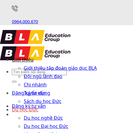
0964.000.670
Giới thiệu
Giới thiệu tập đoàn giáo dục BLA
Đội ngũ lãnh đạo
Chi nhánh
Đăng ký tư vấn
Tuyển dụng
Sách du học Đức
Đăng ký tư vấn
Du học Đức
Du học nghề Đức
Du học Đại học Đức