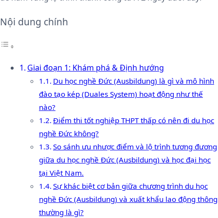
Nội dung chính
Giai đoạn 1: Khám phá & Định hướng
Du học nghề Đức (Ausbildung) là gì và mô hình
đào tạo kép (Duales System) hoạt động như thế
nào?
Điểm thi tốt nghiệp THPT thấp có nên đi du học
nghề Đức không?
So sánh ưu nhược điểm và lộ trình tương đương
giữa du học nghề Đức (Ausbildung) và học đại học
tại Việt Nam.
Sự khác biệt cơ bản giữa chương trình du học
nghề Đức (Ausbildung) và xuất khẩu lao động thông
thường là gì?