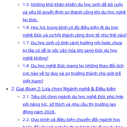
Những khó khăn khiến du học sinh dễ bỏ cuộc
và yếu tố quyết định sự thành công khi du học nghề
tại Đức.
Học lực trung bình có đủ điều kiện đi du học
nghề Đức và cơ hội thành công thực tế như thế nào?
Du học sinh có tính cách hướng nội hoặc chưa
tự lập có dễ bị sốc văn hóa khi sang Đức du học
nghề không?
Du học nghề Đức mang lại những thay đổi tích
cực nào về tư duy và sự trưởng thành cho giới trẻ
Việt Nam?
Giai đoạn 2: Lựa chọn Ngành nghề & Điều kiện
Tiêu chí chọn ngành du học nghề Đức phù hợp
với năng lực, sở thích và nhu cầu thị trường lao
động năm 2026.
Quy trình và điều kiện chuyển đổi ngành học