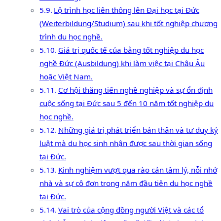
Lộ trình học liên thông lên Đại học tại Đức
(Weiterbildung/Studium) sau khi tốt nghiệp chương
trình du học nghề.
Giá trị quốc tế của bằng tốt nghiệp du học
nghề Đức (Ausbildung) khi làm việc tại Châu Âu
hoặc Việt Nam.
Cơ hội thăng tiến nghề nghiệp và sự ổn định
cuộc sống tại Đức sau 5 đến 10 năm tốt nghiệp du
học nghề.
Những giá trị phát triển bản thân và tư duy kỷ
luật mà du học sinh nhận được sau thời gian sống
tại Đức.
Kinh nghiệm vượt qua rào cản tâm lý, nỗi nhớ
nhà và sự cô đơn trong năm đầu tiên du học nghề
tại Đức.
Vai trò của cộng đồng người Việt và các tổ