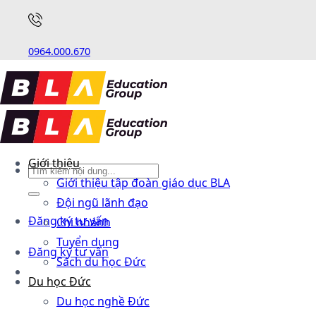
0964.000.670
Giới thiệu
Giới thiệu tập đoàn giáo dục BLA
Đội ngũ lãnh đạo
Đăng ký tư vấn
Chi nhánh
Tuyển dụng
Đăng ký tư vấn
Sách du học Đức
Du học Đức
Du học nghề Đức