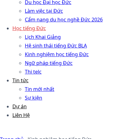
Du học Đại học Đức
Làm việc tại Đức
Cẩm nang du học nghề Đức 2026
Học tiếng Đức
Lịch Khai Giảng
Hệ sinh thái tiếng Đức BLA
Kinh nghiệm học tiếng Đức
Ngữ pháp tiếng Đức
Thi telc
Tin tức
Tin mới nhất
Sự kiện
Dự án
Liên Hệ