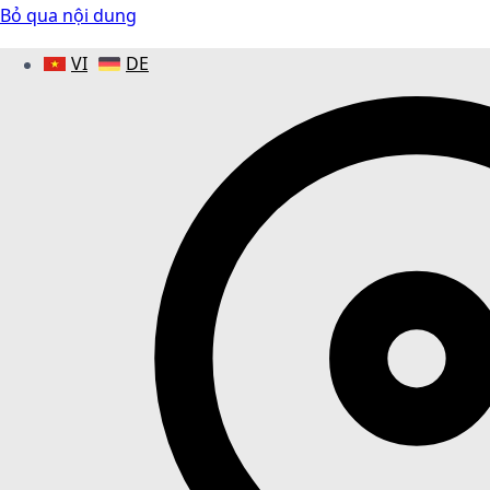
Bỏ qua nội dung
VI
DE