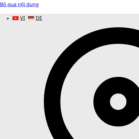
Bỏ qua nội dung
VI
DE