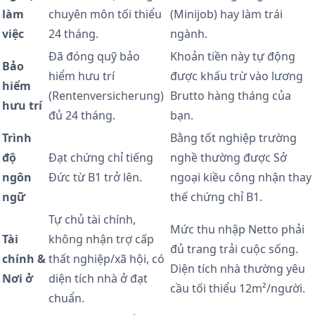
làm
chuyên môn tối thiểu
(Minijob) hay làm trái
việc
24 tháng.
ngành.
Đã đóng quỹ bảo
Khoản tiền này tự động
Bảo
hiểm hưu trí
được khấu trừ vào lương
hiểm
(Rentenversicherung)
Brutto hàng tháng của
hưu trí
đủ 24 tháng.
bạn.
Trình
Bằng tốt nghiệp trường
độ
Đạt chứng chỉ tiếng
nghề thường được Sở
ngôn
Đức từ B1 trở lên.
ngoại kiều công nhận thay
ngữ
thế chứng chỉ B1.
Tự chủ tài chính,
Mức thu nhập Netto phải
Tài
không nhận trợ cấp
đủ trang trải cuộc sống.
chính &
thất nghiệp/xã hội, có
Diện tích nhà thường yêu
Nơi ở
diện tích nhà ở đạt
cầu tối thiểu 12m²/người.
chuẩn.