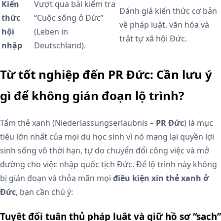
Kiến
Vượt qua bài kiểm tra
Đánh giá kiến thức cơ bản
thức
“Cuộc sống ở Đức”
về pháp luật, văn hóa và
hội
(Leben in
trật tự xã hội Đức.
nhập
Deutschland).
Từ tốt nghiệp đến PR Đức: Cần lưu ý
gì để không gián đoạn lộ trình?
Tấm thẻ xanh (Niederlassungserlaubnis –
PR Đức
) là mục
tiêu lớn nhất của mọi du học sinh vì nó mang lại quyền lợi
sinh sống vô thời hạn, tự do chuyển đổi công việc và mở
đường cho việc nhập quốc tịch Đức. Để lộ trình này không
bị gián đoạn và thỏa mãn mọi
điều kiện xin thẻ xanh ở
Đức
, bạn cần chú ý:
Tuyệt đối tuân thủ pháp luật và giữ hồ sơ “sạch”