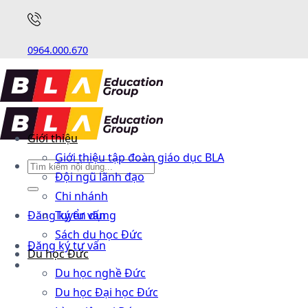
0964.000.670
Giới thiệu
Giới thiệu tập đoàn giáo dục BLA
Đội ngũ lãnh đạo
Chi nhánh
Đăng ký tư vấn
Tuyển dụng
Sách du học Đức
Đăng ký tư vấn
Du học Đức
Du học nghề Đức
Du học Đại học Đức