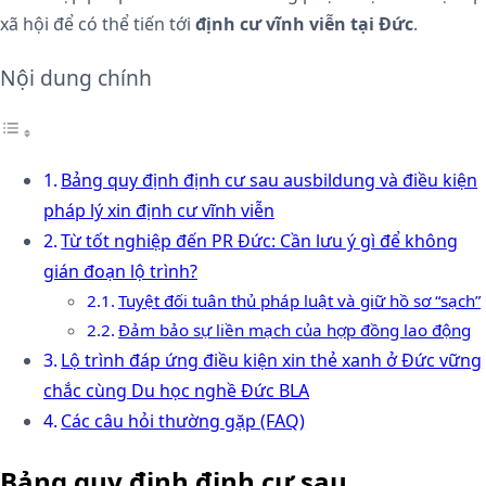
xã hội để có thể tiến tới
định cư vĩnh viễn tại Đức
.
Nội dung chính
Bảng quy định định cư sau ausbildung và điều kiện
pháp lý xin định cư vĩnh viễn
Từ tốt nghiệp đến PR Đức: Cần lưu ý gì để không
gián đoạn lộ trình?
Tuyệt đối tuân thủ pháp luật và giữ hồ sơ “sạch”
Đảm bảo sự liền mạch của hợp đồng lao động
Lộ trình đáp ứng điều kiện xin thẻ xanh ở Đức vững
chắc cùng Du học nghề Đức BLA
Các câu hỏi thường gặp (FAQ)
Bảng quy định định cư sau