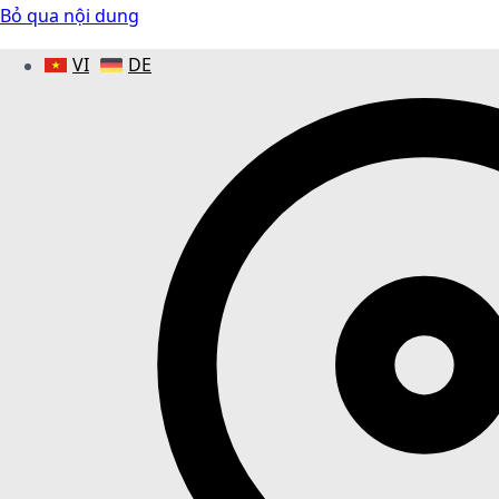
Bỏ qua nội dung
VI
DE