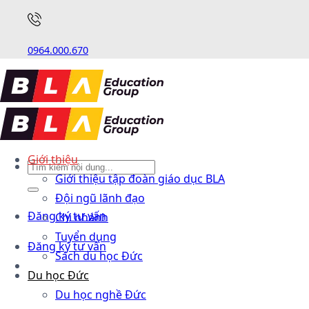
0964.000.670
Giới thiệu
Giới thiệu tập đoàn giáo dục BLA
Đội ngũ lãnh đạo
Đăng ký tư vấn
Chi nhánh
Tuyển dụng
Đăng ký tư vấn
Sách du học Đức
Du học Đức
Du học nghề Đức