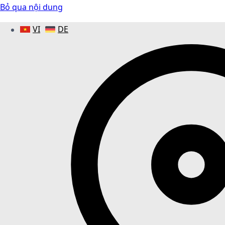
Bỏ qua nội dung
VI
DE