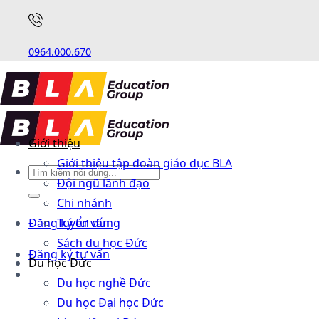
0964.000.670
Giới thiệu
Giới thiệu tập đoàn giáo dục BLA
Đội ngũ lãnh đạo
Chi nhánh
Đăng ký tư vấn
Tuyển dụng
Sách du học Đức
Đăng ký tư vấn
Du học Đức
Du học nghề Đức
Du học Đại học Đức