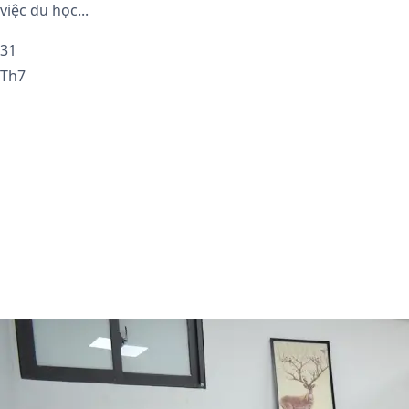
việc du học...
31
Th7