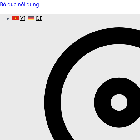
Bỏ qua nội dung
VI
DE