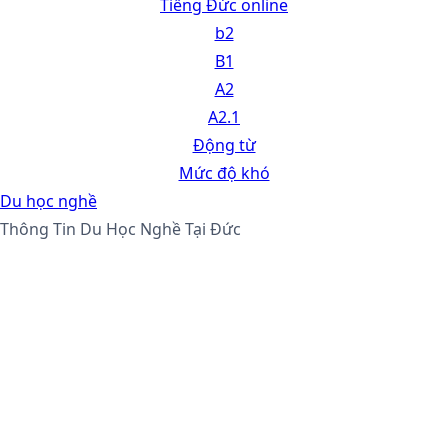
Tiếng Đức online
b2
B1
A2
A2.1
Động từ
Mức độ khó
Du học nghề
Thông Tin Du Học Nghề Tại Đức