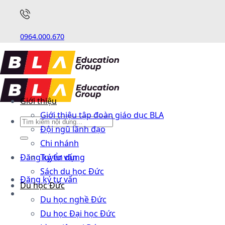
0964.000.670
Giới thiệu
Giới thiệu tập đoàn giáo dục BLA
Đội ngũ lãnh đạo
Chi nhánh
Đăng ký tư vấn
Tuyển dụng
Sách du học Đức
Đăng ký tư vấn
Du học Đức
Du học nghề Đức
Du học Đại học Đức