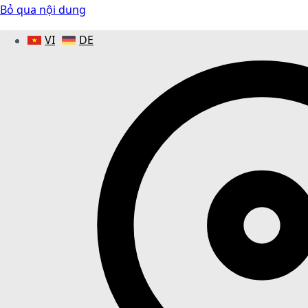
Bỏ qua nội dung
VI
DE