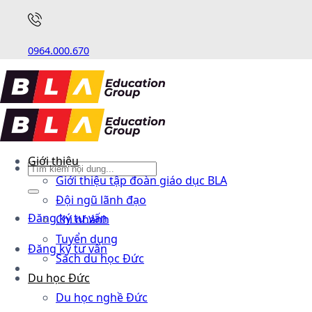
0964.000.670
Giới thiệu
Giới thiệu tập đoàn giáo dục BLA
Đội ngũ lãnh đạo
Đăng ký tư vấn
Chi nhánh
Tuyển dụng
Đăng ký tư vấn
Sách du học Đức
Du học Đức
Du học nghề Đức