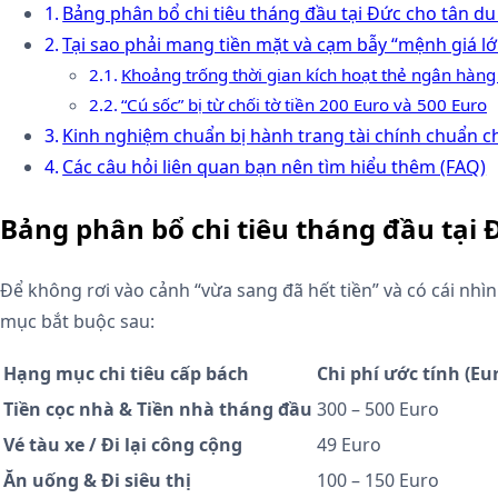
Bảng phân bổ chi tiêu tháng đầu tại Đức cho tân du
Tại sao phải mang tiền mặt và cạm bẫy “mệnh giá l
Khoảng trống thời gian kích hoạt thẻ ngân hàn
“Cú sốc” bị từ chối tờ tiền 200 Euro và 500 Euro
Kinh nghiệm chuẩn bị hành trang tài chính chuẩn c
Các câu hỏi liên quan bạn nên tìm hiểu thêm (FAQ)
Bảng phân bổ chi tiêu tháng đầu tại 
Để không rơi vào cảnh “vừa sang đã hết tiền” và có cái nhì
mục bắt buộc sau:
Hạng mục chi tiêu cấp bách
Chi phí ước tính (Eu
Tiền cọc nhà & Tiền nhà tháng đầu
300 – 500 Euro
Vé tàu xe / Đi lại công cộng
49 Euro
Ăn uống & Đi siêu thị
100 – 150 Euro