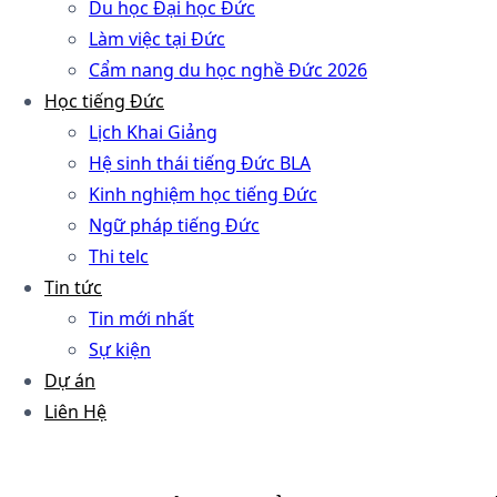
Du học Đại học Đức
Làm việc tại Đức
Cẩm nang du học nghề Đức 2026
Học tiếng Đức
Lịch Khai Giảng
Hệ sinh thái tiếng Đức BLA
Kinh nghiệm học tiếng Đức
Ngữ pháp tiếng Đức
Thi telc
Tin tức
Tin mới nhất
Sự kiện
Dự án
Liên Hệ