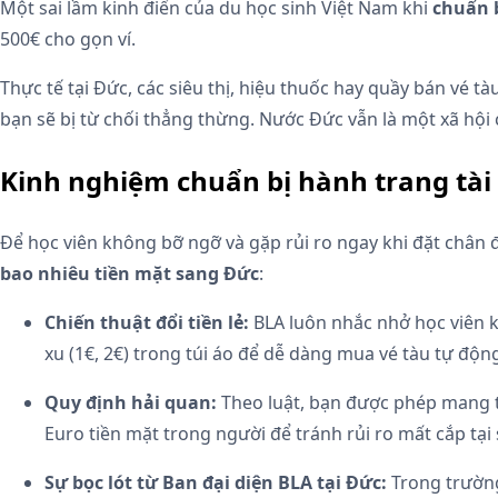
Một sai lầm kinh điển của du học sinh Việt Nam khi
chuẩn 
500€ cho gọn ví.
Thực tế tại Đức, các siêu thị, hiệu thuốc hay quầy bán vé tà
bạn sẽ bị từ chối thẳng thừng. Nước Đức vẫn là một xã hội
Kinh nghiệm chuẩn bị hành trang tài
Để học viên không bỡ ngỡ và gặp rủi ro ngay khi đặt chân
bao nhiêu tiền mặt sang Đức
:
Chiến thuật đổi tiền lẻ:
BLA luôn nhắc nhở học viên 
xu (1€, 2€) trong túi áo để dễ dàng mua vé tàu tự động
Quy định hải quan:
Theo luật, bạn được phép mang t
Euro tiền mặt trong người để tránh rủi ro mất cắp tại
Sự bọc lót từ Ban đại diện BLA tại Đức:
Trong trường