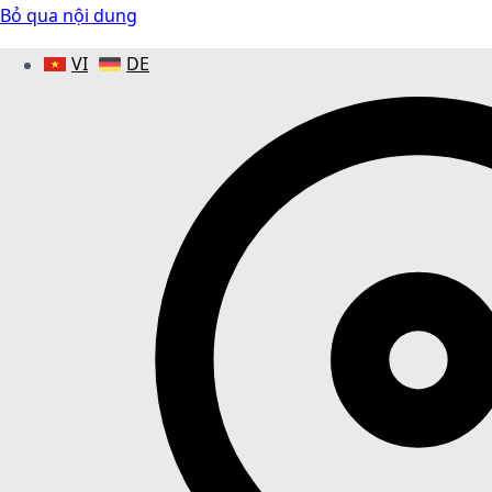
Bỏ qua nội dung
VI
DE