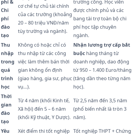
phí &
trường công. Học viên
cơ chế tự chủ tài chính
Chi
được chính phủ và các
của các trường (khoảng
phí
bang tài trợ toàn bộ chi
20 – 80 triệu VNĐ/năm
đào
phí học tập chuyên
tùy trường và ngành).
tạo
ngành.
Thu
Không có hoặc chỉ có
Nhận lương trợ cấp bắt
nhập
thu nhập từ các công
buộc
hàng tháng từ
trong
việc làm thêm bán thời
doanh nghiệp, dao động
quá
gian không ổn định
từ 950 – 1.400 Euro/tháng
trình
(giao hàng, gia sư, phục
(tăng dần theo từng năm
học
vụ…).
học).
Thời
Từ 4 năm (khối Kinh tế,
Từ 2,5 năm đến 3,5 năm
gian
Xã hội) đến 5 – 6 năm
(phổ biến nhất là tròn 3
đào
(khối Kỹ thuật, Y Dược).
năm).
tạo
Yêu
Xét điểm thi tốt nghiệp
Tốt nghiệp THPT + Chứng