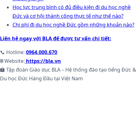
Học lực trung bình có đủ điều kiện đi du học nghề
Đức và cơ hội thành công thực tế như thế nào?
Chi phí đi du học nghề Đức gồm những khoản nào?
Liên hệ ngay với BLA để được tư vấn chi tiết:
📞 Hotline:
0964.000.670
🌐 Website:
https://bla.vn
🏫 Tập đoàn Giáo dục BLA – Hệ thống đào tạo tiếng Đức &
Du học Đức Hàng Đầu tại Việt Nam