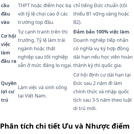
cầu
THPT hoặc điểm học bạ
chỉ tiếng Đức chuẩn (tối
đầu
với tỷ lệ chọi cao ở các
thiểu B1 vững vàng hoặc
vào
trường top đầu.
B2).
Tự cạnh tranh trên thị
Đảm bảo 100% việc làm
.
Cơ hội
trường. Tỷ lệ làm trái
Doanh nghiệp tiếp nhận
việc
ngành hoặc thất
có nghĩa vụ ký hợp đồng
làm
nghiệp sau tốt nghiệp
dài hạn nếu học viên hoàn
đầu ra
vẫn ở mức đáng lo ngại.
thành kỳ thi quốc gia.
Cơ hội định cư dài hạn tại
Quyền
Đức sau 2 năm đi làm
Làm việc và sinh sống
lợi cư
chính thức và nhập quốc
tại Việt Nam.
trú
tịch sau 3-5 năm theo luật
di trú mới.
Phân tích chi tiết Ưu và Nhược điểm