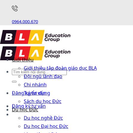
0964.000.670
Giới thiệu
Giới thiệu tập đoàn giáo dục BLA
Đội ngũ lãnh đạo
Chi nhánh
Đăng ký tư vấn
Tuyển dụng
Sách du học Đức
Đăng ký tư vấn
Du học Đức
Du học nghề Đức
Du học Đại học Đức