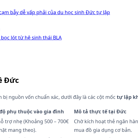
 cạm bẫy dễ vấp phải của du học sinh Đức tự lập
g
 bọc lót từ hệ sinh thái BLA
hề Đức
ẩn bị nguồn vốn chuẩn xác, dưới đây là các cột mốc
tự lập k
độ phụ thuộc vào gia đình
Mô tả thực tế tại Đức
ỗ trợ nhẹ (Khoảng 500 – 700€
Chờ kích hoạt thẻ ngân hàn
mặt mang theo).
mua đồ gia dụng cơ bản.