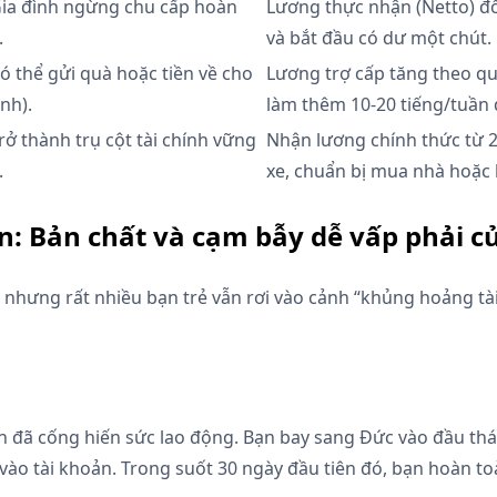
Gia đình ngừng chu cấp hoàn
Lương thực nhận (Netto) đổ v
.
và bắt đầu có dư một chút.
ó thể gửi quà hoặc tiền về cho
Lương trợ cấp tăng theo quy
ình).
làm thêm 10-20 tiếng/tuần 
rở thành trụ cột tài chính vững
Nhận lương chính thức từ 2.
.
xe, chuẩn bị mua nhà hoặc 
n: Bản chất và cạm bẫy dễ vấp phải củ
 nhưng rất nhiều bạn trẻ vẫn rơi vào cảnh “khủng hoảng tài 
n đã cống hiến sức lao động. Bạn bay sang Đức vào đầu thán
vào tài khoản. Trong suốt 30 ngày đầu tiên đó, bạn hoàn t