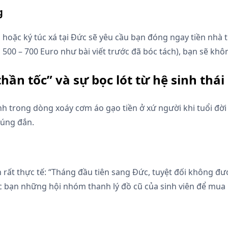
g
hoặc ký túc xá tại Đức sẽ yêu cầu bạn đóng ngay tiền nhà t
00 – 700 Euro như bài viết trước đã bóc tách), bạn sẽ khô
hần tốc” và sự bọc lót từ hệ sinh thái
nh trong dòng xoáy cơm áo gạo tiền ở xứ người khi tuổi đời
úng đắn.
h rất thực tế: “Tháng đầu tiên sang Đức, tuyệt đối không đư
bạn những hội nhóm thanh lý đồ cũ của sinh viên để mua lại 