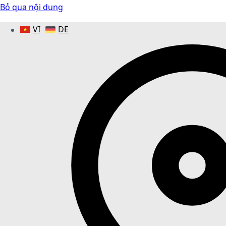
Bỏ qua nội dung
VI
DE