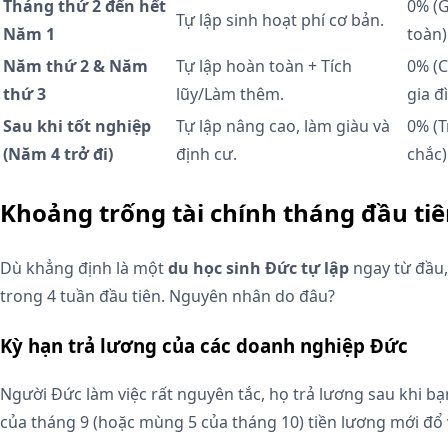
Tháng thứ 2 đến hết
0% (
Tự lập sinh hoạt phí cơ bản.
Năm 1
toàn)
Năm thứ 2 & Năm
Tự lập hoàn toàn + Tích
0% (C
thứ 3
lũy/Làm thêm.
gia đ
Sau khi tốt nghiệp
Tự lập nâng cao, làm giàu và
0% (T
(Năm 4 trở đi)
định cư.
chắc)
Khoảng trống tài chính tháng đầu tiê
Dù khẳng định là một
du học sinh Đức tự lập
ngay từ đầu,
trong 4 tuần đầu tiên. Nguyên nhân do đâu?
Kỳ hạn trả lương của các doanh nghiệp Đức
Người Đức làm việc rất nguyên tắc, họ trả lương sau khi bạ
của tháng 9 (hoặc mùng 5 của tháng 10) tiền lương mới đổ 