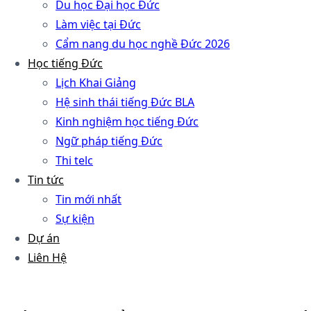
Du học Đại học Đức
Làm việc tại Đức
Cẩm nang du học nghề Đức 2026
Học tiếng Đức
Lịch Khai Giảng
Hệ sinh thái tiếng Đức BLA
Kinh nghiệm học tiếng Đức
Ngữ pháp tiếng Đức
Thi telc
Tin tức
Tin mới nhất
Sự kiện
Dự án
Liên Hệ