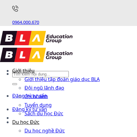
0964.000.670
Giới thiệu
Giới thiệu tập đoàn giáo dục BLA
Đội ngũ lãnh đạo
Đăng ký tư vấn
Chi nhánh
Tuyển dụng
Đăng ký tư vấn
Sách du học Đức
Du học Đức
Du học nghề Đức