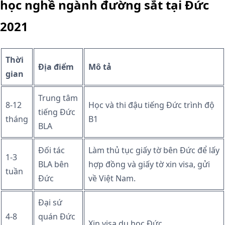
học nghề ngành đường sắt tại Đức
2021
Thời
Địa điểm
Mô tả
gian
Trung tâm
8-12
Học và thi đậu tiếng Đức trình độ
tiếng Đức
tháng
B1
BLA
Đối tác
Làm thủ tục giấy tờ bên Đức để lấy
1-3
BLA bên
hợp đồng và giấy tờ xin visa, gửi
tuần
Đức
về Việt Nam.
Đại sứ
4-8
quán Đức
Xin visa du học Đức