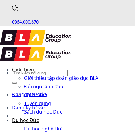
0964.000.670
Giới thiệu
Giới thiệu tập đoàn giáo dục BLA
Đội ngũ lãnh đạo
Đăng ký tư vấn
Chi nhánh
Tuyển dụng
Đăng ký tư vấn
Sách du học Đức
Du học Đức
Du học nghề Đức