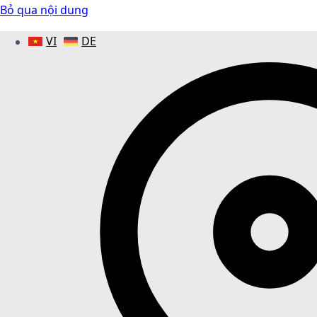
Bỏ qua nội dung
VI
DE