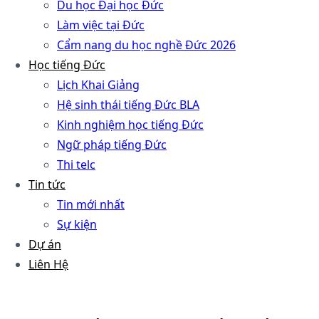
Du học Đại học Đức
Làm việc tại Đức
Cẩm nang du học nghề Đức 2026
Học tiếng Đức
Lịch Khai Giảng
Hệ sinh thái tiếng Đức BLA
Kinh nghiệm học tiếng Đức
Ngữ pháp tiếng Đức
Thi telc
Tin tức
Tin mới nhất
Sự kiện
Dự án
Liên Hệ