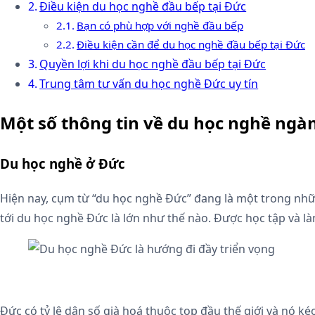
Điều kiện du học nghề đầu bếp tại Đức
Bạn có phù hợp với nghề đầu bếp
Điều kiện cần để du học nghề đầu bếp tại Đức
Quyền lợi khi du học nghề đầu bếp tại Đức
Trung tâm tư vấn du học nghề Đức uy tín
Một số thông tin về du học nghề ngà
Du học nghề ở Đức
Hiện nay, cụm từ “du học nghề Đức” đang là một trong nhữ
tới du học nghề Đức là lớn như thế nào. Được học tập và làm
Đức có tỷ lệ dân số già hoá thuộc top đầu thế giới và nó 