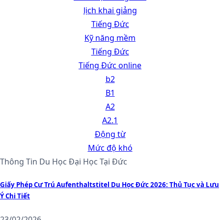
lịch khai giảng
Tiếng Đức
Kỹ năng mềm
Tiếng Đức
Tiếng Đức online
b2
B1
A2
A2.1
Động từ
Mức độ khó
Thông Tin Du Học Đại Học Tại Đức
Giấy Phép Cư Trú Aufenthaltstitel Du Học Đức 2026: Thủ Tục và Lưu
Ý Chi Tiết
23/02/2026