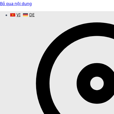
Bỏ qua nội dung
VI
DE