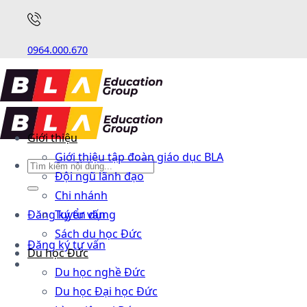
0964.000.670
Giới thiệu
Giới thiệu tập đoàn giáo dục BLA
Đội ngũ lãnh đạo
Chi nhánh
Đăng ký tư vấn
Tuyển dụng
Sách du học Đức
Đăng ký tư vấn
Du học Đức
Du học nghề Đức
Du học Đại học Đức