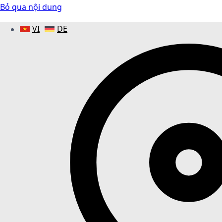
Bỏ qua nội dung
VI
DE