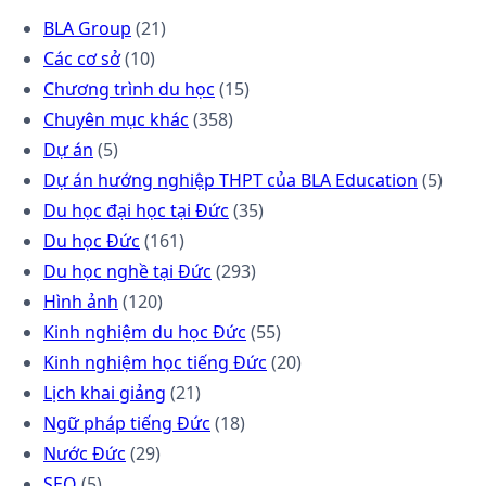
BLA Group
(21)
Các cơ sở
(10)
Chương trình du học
(15)
Chuyên mục khác
(358)
Dự án
(5)
Dự án hướng nghiệp THPT của BLA Education
(5)
Du học đại học tại Đức
(35)
Du học Đức
(161)
Du học nghề tại Đức
(293)
Hình ảnh
(120)
Kinh nghiệm du học Đức
(55)
Kinh nghiệm học tiếng Đức
(20)
Lịch khai giảng
(21)
Ngữ pháp tiếng Đức
(18)
Nước Đức
(29)
SEO
(5)