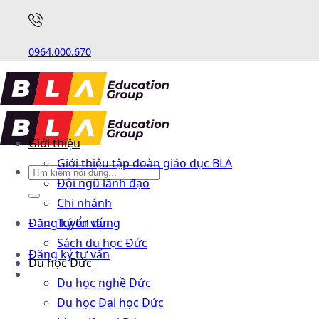
0964.000.670
Giới thiệu
Giới thiệu tập đoàn giáo dục BLA
Đội ngũ lãnh đạo
Chi nhánh
Đăng ký tư vấn
Tuyển dụng
Sách du học Đức
Đăng ký tư vấn
Du học Đức
Du học nghề Đức
Du học Đại học Đức