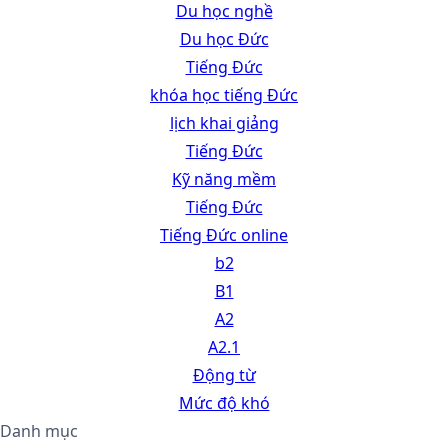
Du học nghề
Du học Đức
Tiếng Đức
khóa học tiếng Đức
lịch khai giảng
Tiếng Đức
Kỹ năng mềm
Tiếng Đức
Tiếng Đức online
b2
B1
A2
A2.1
Động từ
Mức độ khó
Danh mục