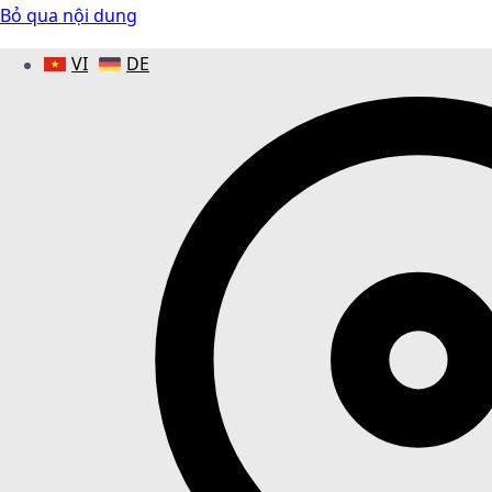
Bỏ qua nội dung
VI
DE