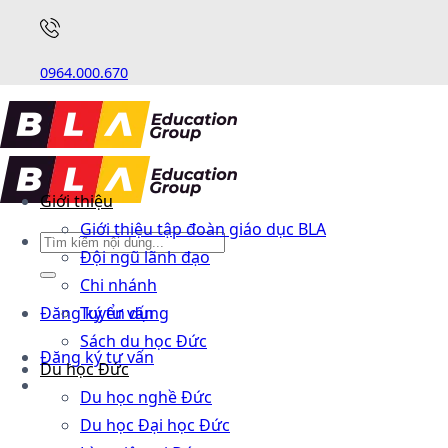
0964.000.670
Giới thiệu
Giới thiệu tập đoàn giáo dục BLA
Đội ngũ lãnh đạo
Chi nhánh
Đăng ký tư vấn
Tuyển dụng
Sách du học Đức
Đăng ký tư vấn
Du học Đức
Du học nghề Đức
Du học Đại học Đức