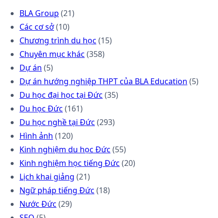
BLA Group
(21)
Các cơ sở
(10)
Chương trình du học
(15)
Chuyên mục khác
(358)
Dự án
(5)
Dự án hướng nghiệp THPT của BLA Education
(5)
Du học đại học tại Đức
(35)
Du học Đức
(161)
Du học nghề tại Đức
(293)
Hình ảnh
(120)
Kinh nghiệm du học Đức
(55)
Kinh nghiệm học tiếng Đức
(20)
Lịch khai giảng
(21)
Ngữ pháp tiếng Đức
(18)
Nước Đức
(29)
SEO
(5)