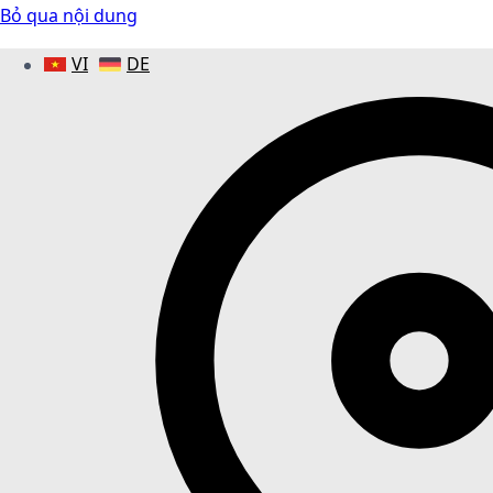
Bỏ qua nội dung
VI
DE