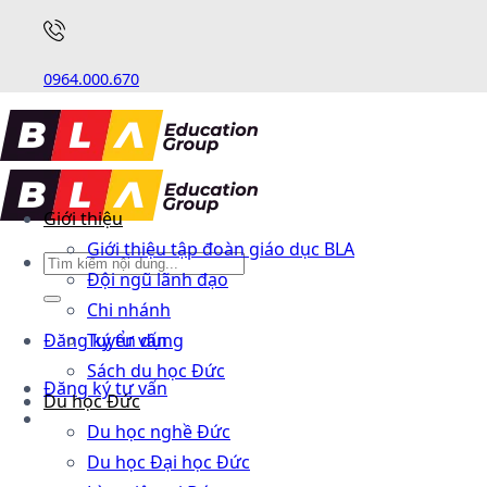
0964.000.670
Giới thiệu
Giới thiệu tập đoàn giáo dục BLA
Đội ngũ lãnh đạo
Chi nhánh
Đăng ký tư vấn
Tuyển dụng
Sách du học Đức
Đăng ký tư vấn
Du học Đức
Du học nghề Đức
Du học Đại học Đức