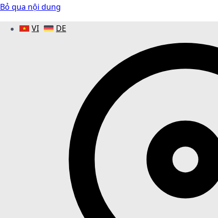
Bỏ qua nội dung
VI
DE