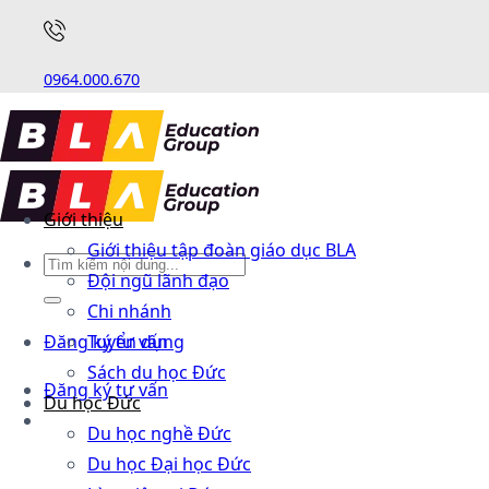
0964.000.670
Giới thiệu
Giới thiệu tập đoàn giáo dục BLA
Đội ngũ lãnh đạo
Chi nhánh
Đăng ký tư vấn
Tuyển dụng
Sách du học Đức
Đăng ký tư vấn
Du học Đức
Du học nghề Đức
Du học Đại học Đức