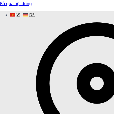
Bỏ qua nội dung
VI
DE