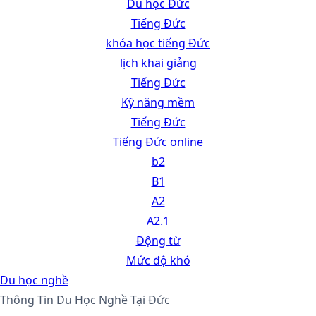
Du học Đức
Tiếng Đức
khóa học tiếng Đức
lịch khai giảng
Tiếng Đức
Kỹ năng mềm
Tiếng Đức
Tiếng Đức online
b2
B1
A2
A2.1
Động từ
Mức độ khó
Du học nghề
Thông Tin Du Học Nghề Tại Đức