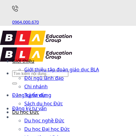
0964.000.670
Giới thiệu
Giới thiệu tập đoàn giáo dục BLA
Đội ngũ lãnh đạo
Chi nhánh
Đăng ký tư vấn
Tuyển dụng
Sách du học Đức
Đăng ký tư vấn
Du học Đức
Du học nghề Đức
Du học Đại học Đức