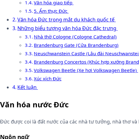
Văn hóa giao tiếp
5. Ẩm thực Đức
Văn hóa Đức trong mắt du khách quốc tế
Những biểu tượng văn hóa Đức đặc trưng
Nhà thờ Cologne (Cologne Cathedral)
Brandenburg Gate (Cửa Brandenburg)
Neuschwanstein Castle (Lâu đài Neuschwanstei
Brandenburg Concertos (Khúc hợp xướng Bran
Volkswagen Beetle (Xe hơi Volkswagen Beetle)
Xúc xích Đức
Kết luận
Văn hóa nước Đức
Đức được coi là đất nước của các nhà tư tưởng, nhà thơ và
Ngôn ngữ