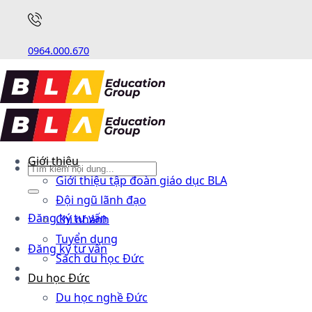
0964.000.670
Giới thiệu
Giới thiệu tập đoàn giáo dục BLA
Đội ngũ lãnh đạo
Đăng ký tư vấn
Chi nhánh
Tuyển dụng
Đăng ký tư vấn
Sách du học Đức
Du học Đức
Du học nghề Đức