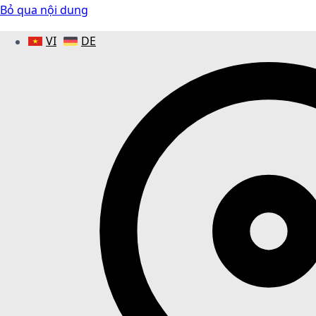
Bỏ qua nội dung
VI
DE