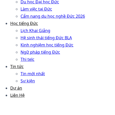
Du học Đại học Đức
Làm việc tại Đức
Cẩm nang du học nghề Đức 2026
Học tiếng Đức
Lịch Khai Giảng
Hệ sinh thái tiếng Đức BLA
Kinh nghiệm học tiếng Đức
Ngữ pháp tiếng Đức
Thi telc
Tin tức
Tin mới nhất
Sự kiện
Dự án
Liên Hệ