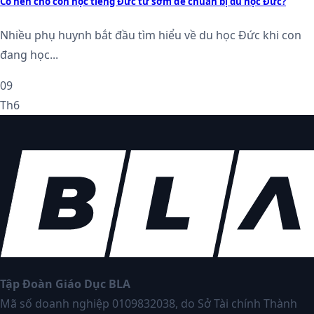
Có nên cho con học tiếng Đức từ sớm để chuẩn bị du học Đức?
Nhiều phụ huynh bắt đầu tìm hiểu về du học Đức khi con
đang học...
09
Th6
Tập Đoàn Giáo Dục BLA
Mã số doanh nghiệp 0109832038, do Sở Tài chính Thành