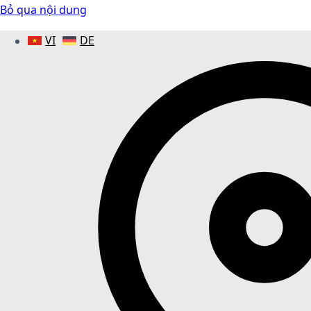
Bỏ qua nội dung
VI
DE