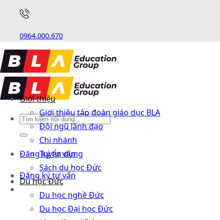
0964.000.670
Giới thiệu
Giới thiệu tập đoàn giáo dục BLA
Đội ngũ lãnh đạo
Chi nhánh
Đăng ký tư vấn
Tuyển dụng
Sách du học Đức
Đăng ký tư vấn
Du học Đức
Du học nghề Đức
Du học Đại học Đức