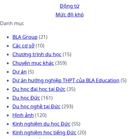
Động từ
Mức độ khó
Danh mục
BLA Group
(21)
Các cơ sở
(10)
Chương trình du học
(15)
Chuyên mục khác
(359)
Dự án
(5)
Dự án hướng nghiệp THPT của BLA Education
(5)
Du học đại học tại Đức
(35)
Du học Đức
(161)
Du học nghề tại Đức
(293)
Hình ảnh
(120)
Kinh nghiệm du học Đức
(55)
Kinh nghiệm học tiếng Đức
(20)