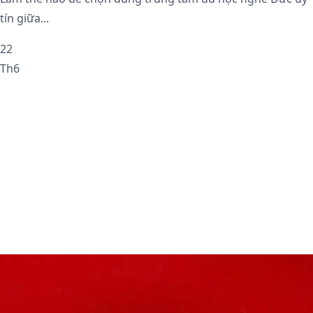
tín giữa...
22
Th6