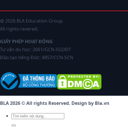
@ 2026 BLA Education Group.
All rights revered.
GIẤY PHÉP HOẠT ĐỘNG
Tư vấn du học: 2661/GCN-SGDĐT
Đào tạo tiếng Đức: 4857/CCN-SCN
BLA 2026 © All rights Reserved. Design by Bla.vn