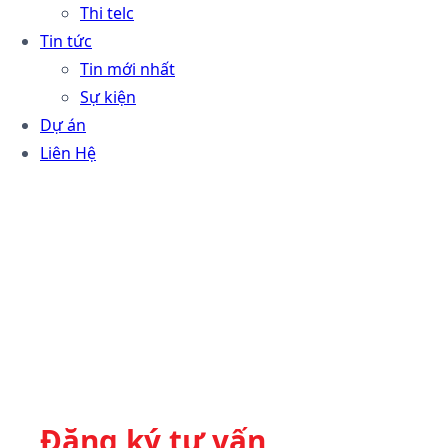
Thi telc
Tin tức
Tin mới nhất
Sự kiện
Dự án
Liên Hệ
Đăng ký tư vấn