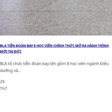
BLA TIỄN ĐOÀN BAY 8 HỌC VIÊN CHÍNH THỨC MỞ RA HÀNH TRÌNH
MỚI TẠI ĐỨC
BLA tổ chức tiễn đoàn bay lớn gồm 8 học viên ngành Điều
dưỡng và...
29
Th7