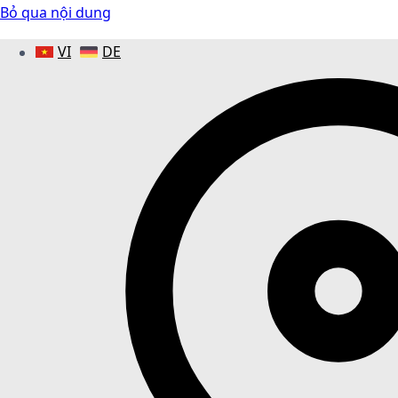
Bỏ qua nội dung
VI
DE