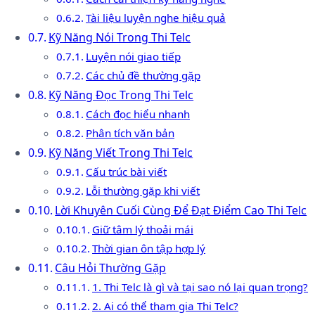
Tài liệu luyện nghe hiệu quả
Kỹ Năng Nói Trong Thi Telc
Luyện nói giao tiếp
Các chủ đề thường gặp
Kỹ Năng Đọc Trong Thi Telc
Cách đọc hiểu nhanh
Phân tích văn bản
Kỹ Năng Viết Trong Thi Telc
Cấu trúc bài viết
Lỗi thường gặp khi viết
Lời Khuyên Cuối Cùng Để Đạt Điểm Cao Thi Telc
Giữ tâm lý thoải mái
Thời gian ôn tập hợp lý
Câu Hỏi Thường Gặp
1. Thi Telc là gì và tại sao nó lại quan trọng?
2. Ai có thể tham gia Thi Telc?