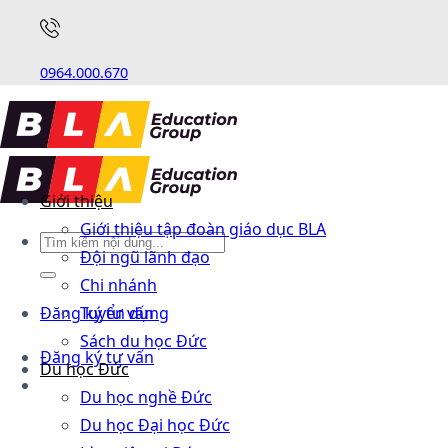
0964.000.670
Giới thiệu
Giới thiệu tập đoàn giáo dục BLA
Đội ngũ lãnh đạo
Chi nhánh
Đăng ký tư vấn
Tuyển dụng
Sách du học Đức
Đăng ký tư vấn
Du học Đức
Du học nghề Đức
Du học Đại học Đức