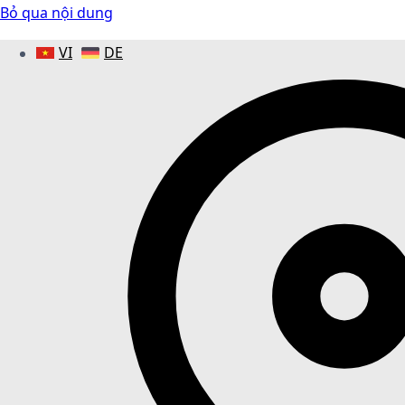
Bỏ qua nội dung
VI
DE