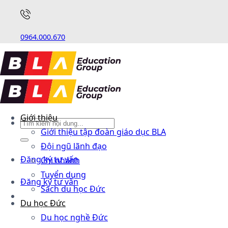
0964.000.670
Giới thiệu
Giới thiệu tập đoàn giáo dục BLA
Đội ngũ lãnh đạo
Đăng ký tư vấn
Chi nhánh
Tuyển dụng
Đăng ký tư vấn
Sách du học Đức
Du học Đức
Du học nghề Đức