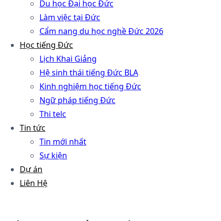
Du học Đại học Đức
Làm việc tại Đức
Cẩm nang du học nghề Đức 2026
Học tiếng Đức
Lịch Khai Giảng
Hệ sinh thái tiếng Đức BLA
Kinh nghiệm học tiếng Đức
Ngữ pháp tiếng Đức
Thi telc
Tin tức
Tin mới nhất
Sự kiện
Dự án
Liên Hệ