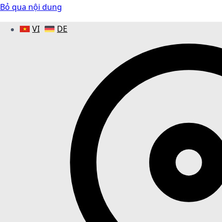
Bỏ qua nội dung
VI
DE