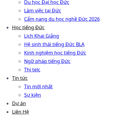
Du học Đại học Đức
Làm việc tại Đức
Cẩm nang du học nghề Đức 2026
Học tiếng Đức
Lịch Khai Giảng
Hệ sinh thái tiếng Đức BLA
Kinh nghiệm học tiếng Đức
Ngữ pháp tiếng Đức
Thi telc
Tin tức
Tin mới nhất
Sự kiện
Dự án
Liên Hệ