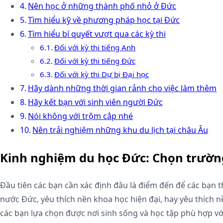
Nên học ở những thành phố nhỏ ở Đức
Tìm hiểu kỹ về phương pháp học tại Đức
Tìm hiểu bí quyết vượt qua các kỳ thi
Đối với kỳ thi tiếng Anh
Đối với kỳ thi tiếng Đức
Đối với kỳ thi Dự bị Đại học
Hãy dành những thời gian rảnh cho việc làm thêm
Hãy kết bạn với sinh viên người Đức
Nói không với trộm cắp nhé
Nên trải nghiệm những khu du lịch tại châu Âu
Kinh nghiệm du học Đức: Chọn trườn
Đầu tiên các bạn cần xác định đâu là điểm đến để các bạn 
nước Đức, yêu thích nền khoa học hiện đại, hay yêu thích nề
các bạn lựa chọn được nơi sinh sống và học tập phù hợp vớ