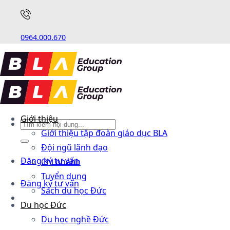
0964.000.670
Giới thiệu
Giới thiệu tập đoàn giáo dục BLA
Đội ngũ lãnh đạo
Đăng ký tư vấn
Chi nhánh
Tuyển dụng
Đăng ký tư vấn
Sách du học Đức
Du học Đức
Du học nghề Đức