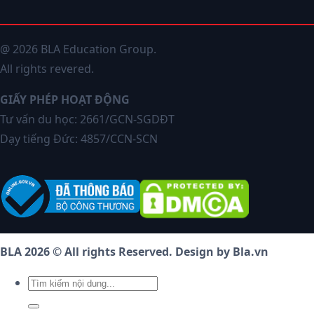
@ 2026 BLA Education Group.
All rights revered.
GIẤY PHÉP HOẠT ĐỘNG
Tư vấn du học: 2661/GCN-SGDĐT
Dạy tiếng Đức: 4857/CCN-SCN
BLA 2026 © All rights Reserved. Design by Bla.vn