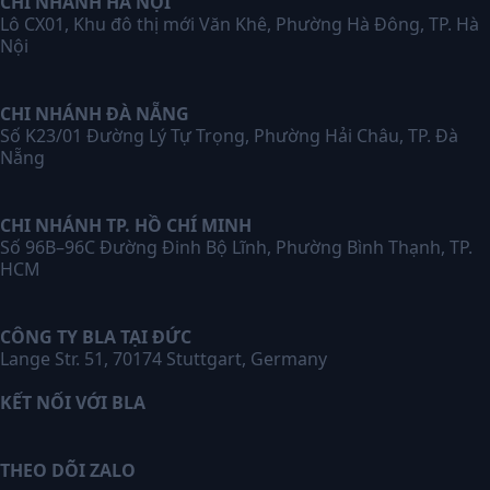
CHI NHÁNH HÀ NỘI
Lô CX01, Khu đô thị mới Văn Khê, Phường Hà Đông, TP. Hà
Nội
CHI NHÁNH ĐÀ NẴNG
Số K23/01 Đường Lý Tự Trọng, Phường Hải Châu, TP. Đà
Nẵng
CHI NHÁNH TP. HỒ CHÍ MINH
Số 96B–96C Đường Đinh Bộ Lĩnh, Phường Bình Thạnh, TP.
HCM
CÔNG TY BLA TẠI ĐỨC
Lange Str. 51, 70174 Stuttgart, Germany
KẾT NỐI VỚI BLA
THEO DÕI ZALO