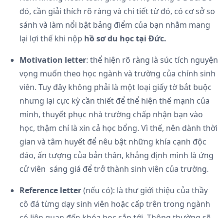
đó, cần giải thích rõ ràng và chi tiết từ đó, có cơ sở so
sánh và làm nổi bật bảng điểm của bạn nhằm mang
lại lợi thế khi nộp
hồ sơ du học tại Đức.
Motivation letter
: thể hiện rõ ràng là súc tích nguyện
vọng muốn theo học ngành và trường của chính sinh
viên. Tuy đây không phải là một loại giấy tờ bắt buộc
nhưng lại cực kỳ cần thiết để thể hiện thế mạnh của
mình, thuyết phục nhà trường chấp nhận bạn vào
học, thậm chí là xin cả học bổng. Vì thế, nên dành thời
gian và tâm huyết để nêu bật những khía cạnh độc
đáo, ấn tượng của bản thân, khẳng định mình là ứng
cử viên sáng giá để trở thành sinh viên của trường.
Reference letter
(nếu có): là thư giới thiệu của thầy
cô đá từng dạy sinh viên hoặc cấp trên trong ngành
có liên quan đến khóa học sắp tới. Thông thường sẽ