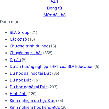
A2.1
Động từ
Mức độ khó
Danh mục
BLA Group
(21)
Các cơ sở
(10)
Chương trình du học
(15)
Chuyên mục khác
(358)
Dự án
(5)
Dự án hướng nghiệp THPT của BLA Education
(5)
Du học đại học tại Đức
(35)
Du học Đức
(161)
Du học nghề tại Đức
(293)
Hình ảnh
(120)
Kinh nghiệm du học Đức
(55)
Kinh nghiệm học tiếng Đức
(20)