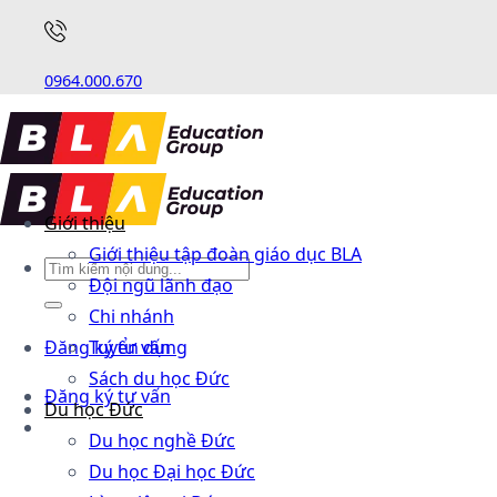
0964.000.670
Giới thiệu
Giới thiệu tập đoàn giáo dục BLA
Đội ngũ lãnh đạo
Chi nhánh
Đăng ký tư vấn
Tuyển dụng
Sách du học Đức
Đăng ký tư vấn
Du học Đức
Du học nghề Đức
Du học Đại học Đức