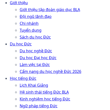
Giới thiệu
Giới thiệu tập đoàn giáo dục BLA
Đội ngũ lãnh đạo
Chi nhánh
Tuyển dụng
Sách du học Đức
Du học Đức
Du học nghề Đức
Du học Đại học Đức
Làm việc tại Đức
Cẩm nang du học nghề Đức 2026
Học tiếng Đức
Lịch Khai Giảng
Hệ sinh thái tiếng Đức BLA
Kinh nghiệm học tiếng Đức
Ngữ pháp tiếng Đức