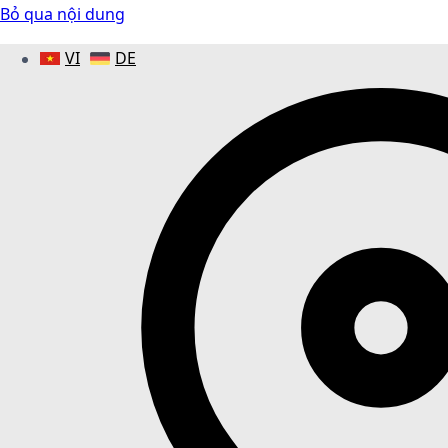
Bỏ qua nội dung
VI
DE