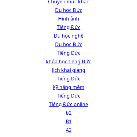
Chuyên mục khác
Du học Đức
Hình ảnh
Tiếng Đức
Du học nghề
Du học Đức
Tiếng Đức
khóa học tiếng Đức
lịch khai giảng
Tiếng Đức
Kỹ năng mềm
Tiếng Đức
Tiếng Đức online
b2
B1
A2