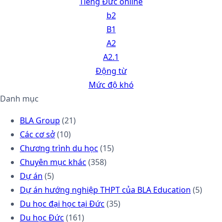
Tiếng Đức online
b2
B1
A2
A2.1
Động từ
Mức độ khó
Danh mục
BLA Group
(21)
Các cơ sở
(10)
Chương trình du học
(15)
Chuyên mục khác
(358)
Dự án
(5)
Dự án hướng nghiệp THPT của BLA Education
(5)
Du học đại học tại Đức
(35)
Du học Đức
(161)