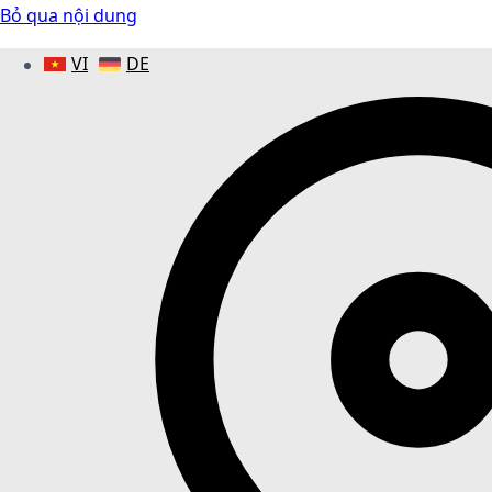
Bỏ qua nội dung
VI
DE