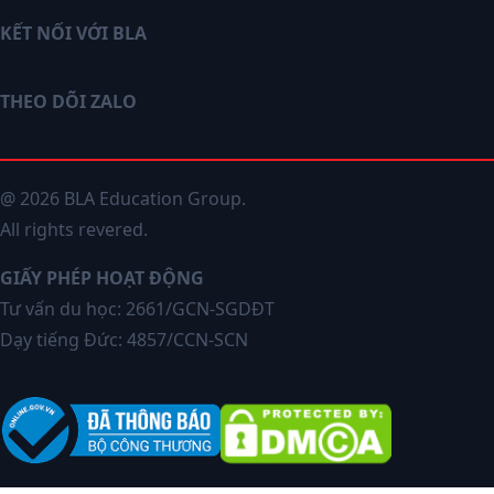
KẾT NỐI VỚI BLA
THEO DÕI ZALO
@ 2026 BLA Education Group.
All rights revered.
GIẤY PHÉP HOẠT ĐỘNG
Tư vấn du học: 2661/GCN-SGDĐT
Dạy tiếng Đức: 4857/CCN-SCN