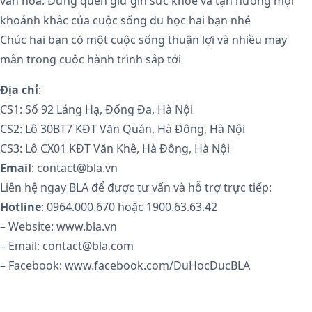
văn hóa. Đừng quên giữ gìn sức khỏe và tận hưởng mọi
khoảnh khắc của cuộc sống du học hai bạn nhé
Chúc hai bạn có một cuộc sống thuận lợi và nhiều may
mắn trong cuộc hành trình sắp tới
Địa chỉ
:
CS1: Số 92 Láng Hạ, Đống Đa, Hà Nội
CS2: Lô 30BT7 KĐT Văn Quán, Hà Đông, Hà Nội
CS3: Lô CX01 KĐT Văn Khê, Hà Đông, Hà Nội
Email
: contact@bla.vn
Liên hệ ngay BLA để được tư vấn và hỗ trợ trực tiếp:
Hotline
: 0964.000.670 hoặc 1900.63.63.42
– Website: www.bla.vn
– Email: contact@bla.com
– Facebook: www.facebook.com/DuHocDucBLA