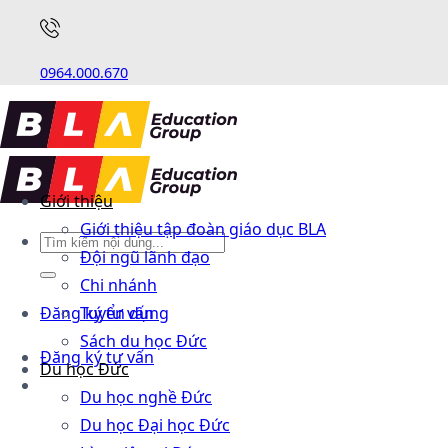
0964.000.670
Giới thiệu
Giới thiệu tập đoàn giáo dục BLA
Đội ngũ lãnh đạo
Chi nhánh
Đăng ký tư vấn
Tuyển dụng
Sách du học Đức
Đăng ký tư vấn
Du học Đức
Du học nghề Đức
Du học Đại học Đức