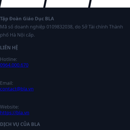
Tập Đoàn Giáo Dục BLA
Mã số doanh nghiệp 0109832038, do Sở Tài chính Thành
phố Hà Nội cấp.
LIÊN HỆ
Hotline:
0964.000.670
Email:
contact@bla.vn
Website:
https://bla.vn
DỊCH VỤ CỦA BLA