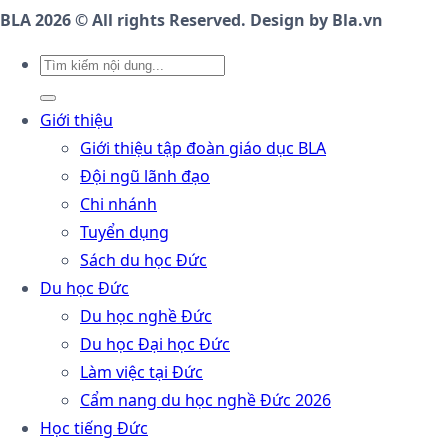
BLA 2026 © All rights Reserved. Design by Bla.vn
Giới thiệu
Giới thiệu tập đoàn giáo dục BLA
Đội ngũ lãnh đạo
Chi nhánh
Tuyển dụng
Sách du học Đức
Du học Đức
Du học nghề Đức
Du học Đại học Đức
Làm việc tại Đức
Cẩm nang du học nghề Đức 2026
Học tiếng Đức