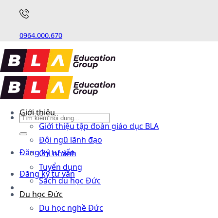
0964.000.670
Giới thiệu
Giới thiệu tập đoàn giáo dục BLA
Đội ngũ lãnh đạo
Đăng ký tư vấn
Chi nhánh
Tuyển dụng
Đăng ký tư vấn
Sách du học Đức
Du học Đức
Du học nghề Đức