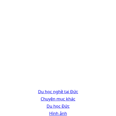
Du học nghề tại Đức
Chuyên mục khác
Du học Đức
Hình ảnh