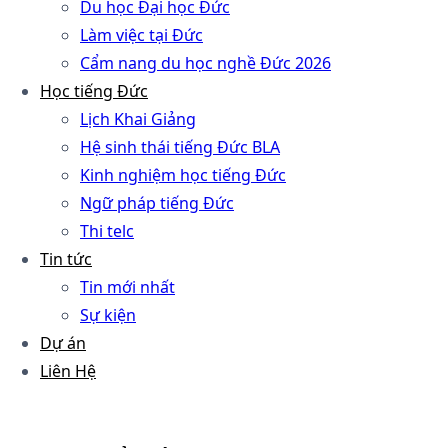
Du học Đại học Đức
Làm việc tại Đức
Cẩm nang du học nghề Đức 2026
Học tiếng Đức
Lịch Khai Giảng
Hệ sinh thái tiếng Đức BLA
Kinh nghiệm học tiếng Đức
Ngữ pháp tiếng Đức
Thi telc
Tin tức
Tin mới nhất
Sự kiện
Dự án
Liên Hệ