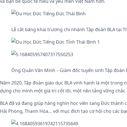
và bạn bè quốc tế hiểu và yêu mến Việt Nam hơn.
Lễ cắt băng khai trương chi nhánh Tập đoàn BLA tại T
Ông Quản Văn Minh – Giám đốc tuyển sinh Tập đoàn B
Năm 2020, Tập đoàn giáo dục BLA vinh hạnh là một trong nh
dựng cho mình một giá trị cốt lõi, một nền tảng vững chắc. 
BLA đã và đang giúp hàng nghìn học viên sang Đức thành c
Hải Phòng, Thanh Hóa… với mục đích tạo cơ hội cho các bạn