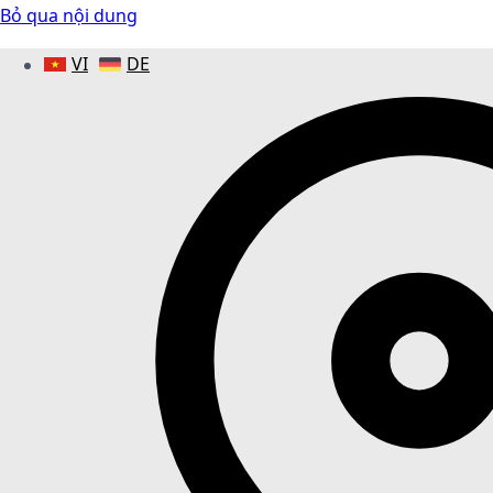
Bỏ qua nội dung
VI
DE