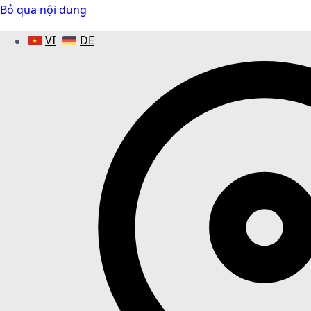
Bỏ qua nội dung
VI
DE