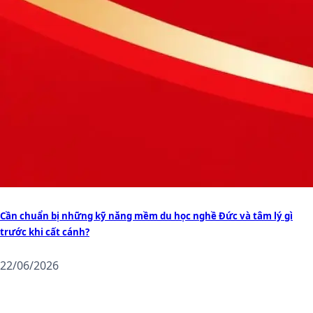
Cần chuẩn bị những kỹ năng mềm du học nghề Đức và tâm lý gì
trước khi cất cánh?
22/06/2026