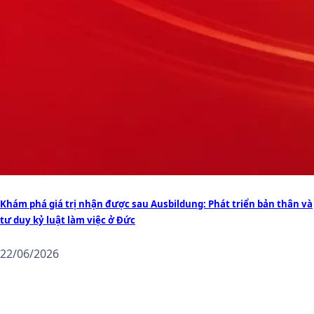
Khám phá giá trị nhận được sau Ausbildung: Phát triển bản thân và
tư duy kỷ luật làm việc ở Đức
22/06/2026