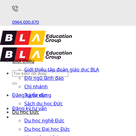
0964.000.670
Giới thiệu
Giới thiệu tập đoàn giáo dục BLA
Đội ngũ lãnh đạo
Chi nhánh
Đăng ký tư vấn
Tuyển dụng
Sách du học Đức
Đăng ký tư vấn
Du học Đức
Du học nghề Đức
Du học Đại học Đức