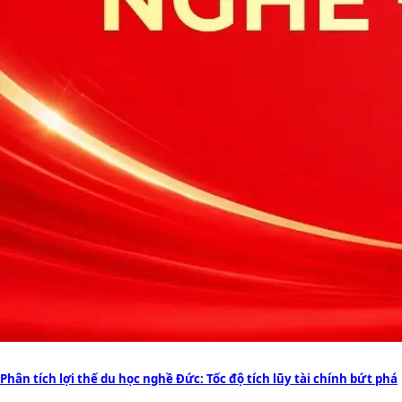
Phân tích lợi thế du học nghề Đức: Tốc độ tích lũy tài chính bứt phá