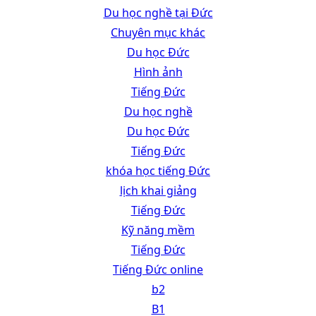
Du học nghề tại Đức
Chuyên mục khác
Du học Đức
Hình ảnh
Tiếng Đức
Du học nghề
Du học Đức
Tiếng Đức
khóa học tiếng Đức
lịch khai giảng
Tiếng Đức
Kỹ năng mềm
Tiếng Đức
Tiếng Đức online
b2
B1