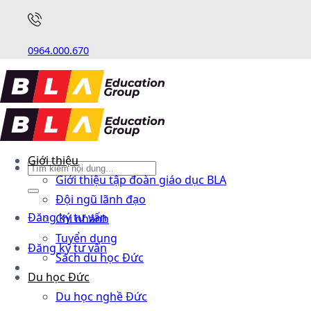
0964.000.670
Giới thiệu
Giới thiệu tập đoàn giáo dục BLA
Đội ngũ lãnh đạo
Đăng ký tư vấn
Chi nhánh
Tuyển dụng
Đăng ký tư vấn
Sách du học Đức
Du học Đức
Du học nghề Đức