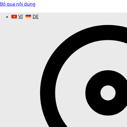
Bỏ qua nội dung
VI
DE