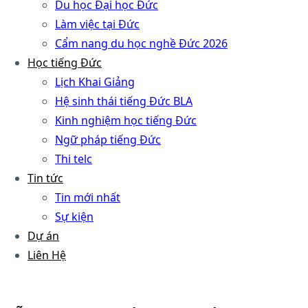
Du học Đại học Đức
Làm việc tại Đức
Cẩm nang du học nghề Đức 2026
Học tiếng Đức
Lịch Khai Giảng
Hệ sinh thái tiếng Đức BLA
Kinh nghiệm học tiếng Đức
Ngữ pháp tiếng Đức
Thi telc
Tin tức
Tin mới nhất
Sự kiện
Dự án
Liên Hệ