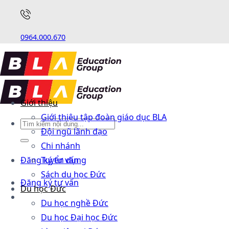
0964.000.670
Giới thiệu
Giới thiệu tập đoàn giáo dục BLA
Đội ngũ lãnh đạo
Chi nhánh
Đăng ký tư vấn
Tuyển dụng
Sách du học Đức
Đăng ký tư vấn
Du học Đức
Du học nghề Đức
Du học Đại học Đức