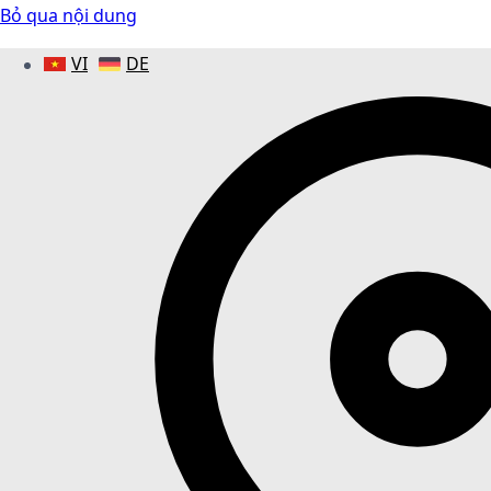
Bỏ qua nội dung
VI
DE