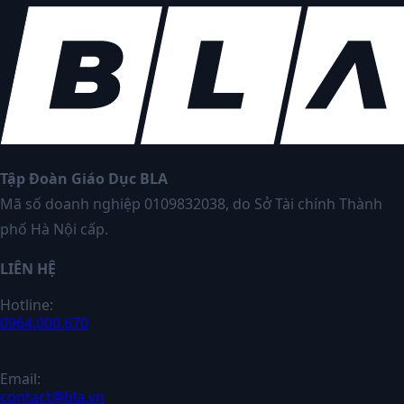
Tập Đoàn Giáo Dục BLA
Mã số doanh nghiệp 0109832038, do Sở Tài chính Thành
phố Hà Nội cấp.
LIÊN HỆ
Hotline:
0964.000.670
Email:
contact@bla.vn