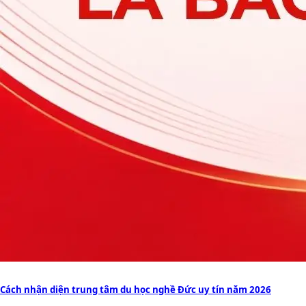
Cách nhận diện trung tâm du học nghề Đức uy tín năm 2026