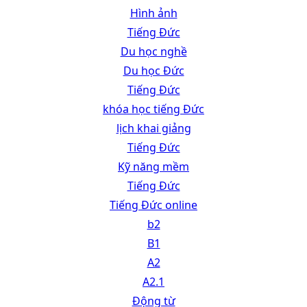
Hình ảnh
Tiếng Đức
Du học nghề
Du học Đức
Tiếng Đức
khóa học tiếng Đức
lịch khai giảng
Tiếng Đức
Kỹ năng mềm
Tiếng Đức
Tiếng Đức online
b2
B1
A2
A2.1
Động từ