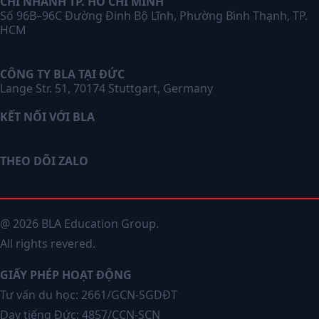
CHI NHÁNH TP. HỒ CHÍ MINH
Số 96B–96C Đường Đinh Bộ Lĩnh, Phường Bình Thạnh, TP.
HCM
CÔNG TY BLA TẠI ĐỨC
Lange Str. 51, 70174 Stuttgart, Germany
KẾT NỐI VỚI BLA
THEO DÕI ZALO
@ 2026 BLA Education Group.
All rights revered.
GIẤY PHÉP HOẠT ĐỘNG
Tư vấn du học: 2661/GCN-SGDĐT
Dạy tiếng Đức: 4857/CCN-SCN