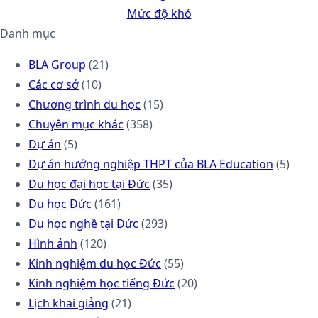
Mức độ khó
Danh mục
BLA Group
(21)
Các cơ sở
(10)
Chương trình du học
(15)
Chuyên mục khác
(358)
Dự án
(5)
Dự án hướng nghiệp THPT của BLA Education
(5)
Du học đại học tại Đức
(35)
Du học Đức
(161)
Du học nghề tại Đức
(293)
Hình ảnh
(120)
Kinh nghiệm du học Đức
(55)
Kinh nghiệm học tiếng Đức
(20)
Lịch khai giảng
(21)