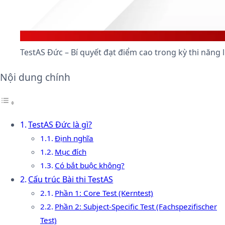
TestAS Đức – Bí quyết đạt điểm cao trong kỳ thi năng 
Nội dung chính
TestAS Đức là gì?
Định nghĩa
Mục đích
Có bắt buộc không?
Cấu trúc Bài thi TestAS
Phần 1: Core Test (Kerntest)
Phần 2: Subject-Specific Test (Fachspezifischer
Test)