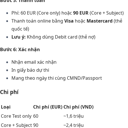
Bước 5: Thanh toán
Phí: 60 EUR (Core only) hoặc
90 EUR
(Core + Subject)
Thanh toán online bằng
Visa
hoặc
Mastercard
(thẻ
quốc tế)
Lưu ý:
Không dùng Debit card (thẻ nợ)
Bước 6: Xác nhận
Nhận email xác nhận
In giấy báo dự thi
Mang theo ngày thi cùng CMND/Passport
Chi phí
Loại
Chi phí (EUR)
Chi phí (VND)
Core Test only
60
~1,6 triệu
Core + Subject
90
~2,4 triệu