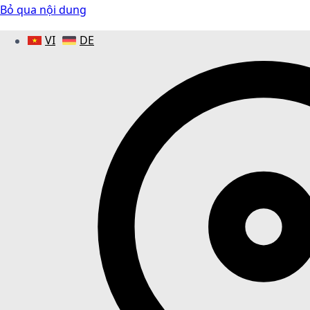
Bỏ qua nội dung
VI
DE