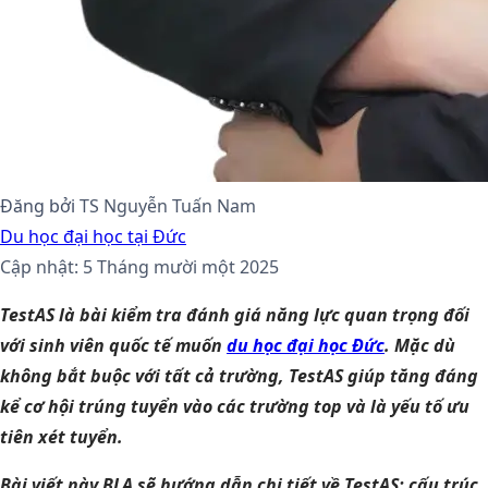
Đăng bởi
TS Nguyễn Tuấn Nam
Du học đại học tại Đức
Cập nhật: 5 Tháng mười một 2025
TestAS là bài kiểm tra đánh giá năng lực quan trọng đối
với sinh viên quốc tế muốn
du học đại học Đức
. Mặc dù
không bắt buộc với tất cả trường, TestAS giúp tăng đáng
kể cơ hội trúng tuyển vào các trường top và là yếu tố ưu
tiên xét tuyển.
Bài viết này BLA sẽ hướng dẫn chi tiết về TestAS: cấu trúc