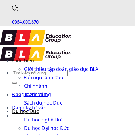
0964.000.670
Giới thiệu
Giới thiệu tập đoàn giáo dục BLA
Đội ngũ lãnh đạo
Chi nhánh
Đăng ký tư vấn
Tuyển dụng
Sách du học Đức
Đăng ký tư vấn
Du học Đức
Du học nghề Đức
Du học Đại học Đức