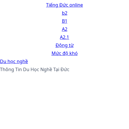
Tiếng Đức online
b2
B1
A2
A2.1
Động từ
Mức độ khó
Du học nghề
Thông Tin Du Học Nghề Tại Đức