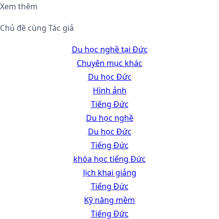
Xem thêm
Chủ đề cùng Tác giả
Du học nghề tại Đức
Chuyên mục khác
Du học Đức
Hình ảnh
Tiếng Đức
Du học nghề
Du học Đức
Tiếng Đức
khóa học tiếng Đức
lịch khai giảng
Tiếng Đức
Kỹ năng mềm
Tiếng Đức