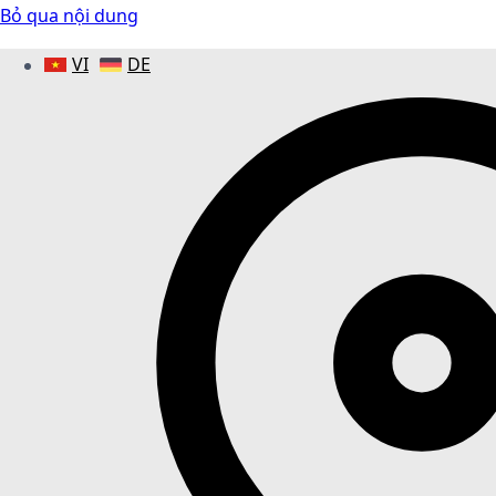
Bỏ qua nội dung
VI
DE