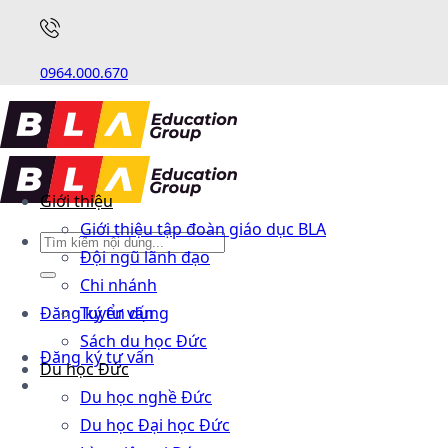
0964.000.670
Giới thiệu
Giới thiệu tập đoàn giáo dục BLA
Đội ngũ lãnh đạo
Chi nhánh
Đăng ký tư vấn
Tuyển dụng
Sách du học Đức
Đăng ký tư vấn
Du học Đức
Du học nghề Đức
Du học Đại học Đức