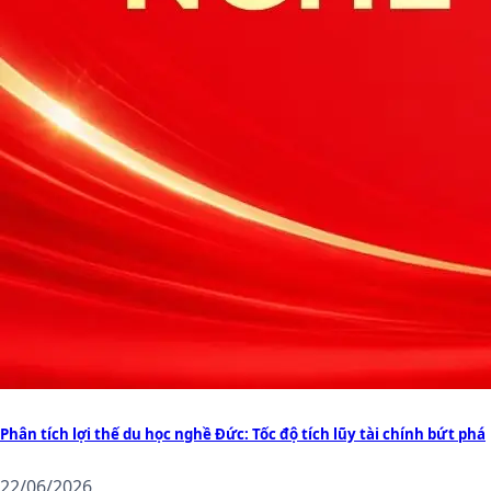
Phân tích lợi thế du học nghề Đức: Tốc độ tích lũy tài chính bứt phá
22/06/2026