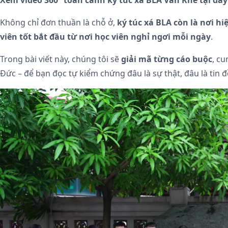
Xem video 360° toàn cảnh ký túc xá BLA Văn Khê tại đây
Không chỉ đơn thuần là chỗ ở,
ký túc xá BLA còn là nơi h
viên tốt bắt đầu từ nơi học viên nghỉ ngơi mỗi ngày
.
Trong bài viết này, chúng tôi sẽ
giải mã từng cáo buộc
, c
Đức – để bạn đọc tự kiểm chứng đâu là sự thật, đâu là tin đ