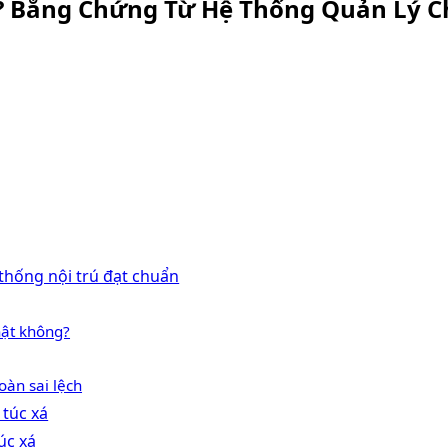
p? Bằng Chứng Từ Hệ Thống Quản Lý 
thống nội trú đạt chuẩn
hật không?
oàn sai lệch
 túc xá
úc xá