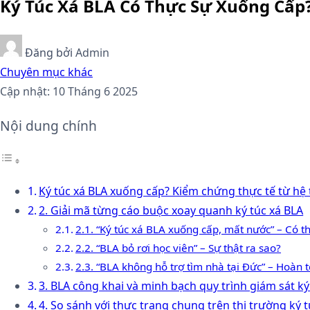
Ký Túc Xá BLA Có Thực Sự Xuống Cấ
Đăng bởi
Admin
Chuyên mục khác
Cập nhật: 10 Tháng 6 2025
Nội dung chính
Ký túc xá BLA xuống cấp? Kiểm chứng thực tế từ hệ 
2. Giải mã từng cáo buộc xoay quanh ký túc xá BLA
2.1. “Ký túc xá BLA xuống cấp, mất nước” – Có t
2.2. “BLA bỏ rơi học viên” – Sự thật ra sao?
2.3. “BLA không hỗ trợ tìm nhà tại Đức” – Hoàn t
3. BLA công khai và minh bạch quy trình giám sát ký
4. So sánh với thực trạng chung trên thị trường ký t