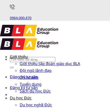
0964.000.670
Giới thiệu
Giới thiệu tập đoàn giáo dục BLA
Đội ngũ lãnh đạo
Đăng ký tư vấn
Chi nhánh
Tuyển dụng
Đăng ký tư vấn
Sách du học Đức
Du học Đức
Du học nghề Đức