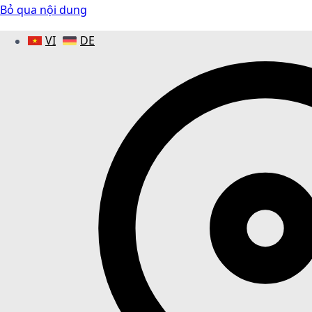
Bỏ qua nội dung
VI
DE