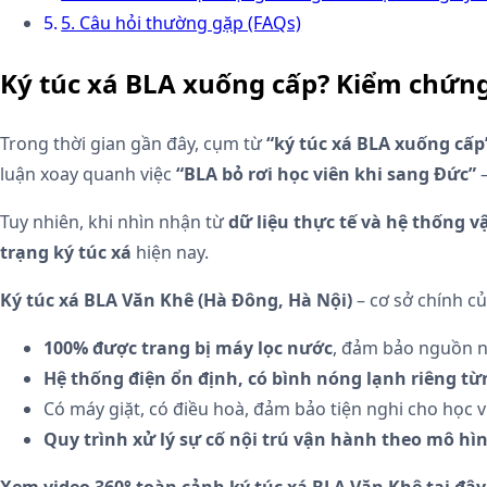
5. Câu hỏi thường gặp (FAQs)
Ký túc xá BLA xuống cấp? Kiểm chứng 
Trong thời gian gần đây, cụm từ
“ký túc xá BLA xuống cấp
luận xoay quanh việc
“BLA bỏ rơi học viên khi sang Đức”
–
Tuy nhiên, khi nhìn nhận từ
dữ liệu thực tế và hệ thống 
trạng ký túc xá
hiện nay.
Ký túc xá BLA Văn Khê (Hà Đông, Hà Nội)
– cơ sở chính củ
100% được trang bị máy lọc nước
, đảm bảo nguồn n
Hệ thống điện ổn định, có bình nóng lạnh riêng t
Có máy giặt, có điều hoà, đảm bảo tiện nghi cho học v
Quy trình xử lý sự cố nội trú vận hành theo mô hì