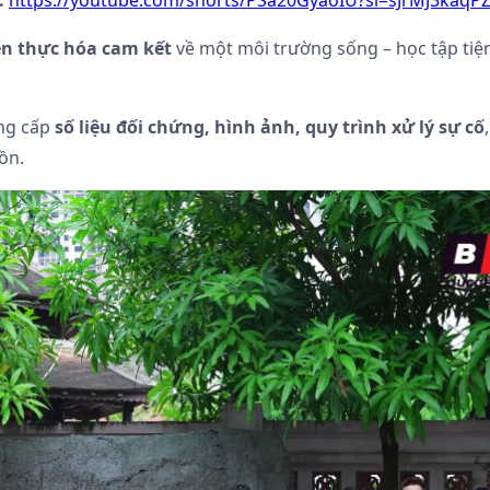
:
https://youtube.com/shorts/PSa20GyaoIU?si=sJrMJ3kaq
iện thực hóa cam kết
về một môi trường sống – học tập tiện
ung cấp
số liệu đối chứng, hình ảnh, quy trình xử lý sự cố
ồn.