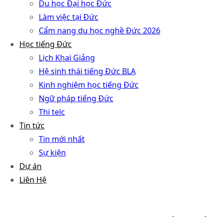
Du học Đại học Đức
Làm việc tại Đức
Cẩm nang du học nghề Đức 2026
Học tiếng Đức
Lịch Khai Giảng
Hệ sinh thái tiếng Đức BLA
Kinh nghiệm học tiếng Đức
Ngữ pháp tiếng Đức
Thi telc
Tin tức
Tin mới nhất
Sự kiện
Dự án
Liên Hệ