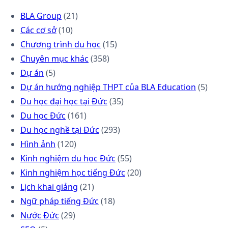
BLA Group
(21)
Các cơ sở
(10)
Chương trình du học
(15)
Chuyên mục khác
(358)
Dự án
(5)
Dự án hướng nghiệp THPT của BLA Education
(5)
Du học đại học tại Đức
(35)
Du học Đức
(161)
Du học nghề tại Đức
(293)
Hình ảnh
(120)
Kinh nghiệm du học Đức
(55)
Kinh nghiệm học tiếng Đức
(20)
Lịch khai giảng
(21)
Ngữ pháp tiếng Đức
(18)
Nước Đức
(29)