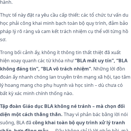
hành.
Thực tế này đặt ra yêu cầu cấp thiết: các tổ chức tư vấn du
học phải công khai minh bạch toàn bộ quy trình, đảm bảo
pháp lý rõ ràng và cam kết trách nhiệm cụ thể với từng hồ
sơ.
Trong bối cảnh ấy, không ít thông tin thất thiệt đã xuất
hiện xoay quanh các từ khóa như
“BLA mất uy tín”, “BLA
không đáng tin”, “BLA vô trách nhiệm”
. Những lời đồn
đoán ấy nhanh chóng lan truyền trên mạng xã hội, tạo tâm
lý hoang mang cho phụ huynh và học sinh – dù chưa có
bất kỳ xác minh chính thống nào.
Tập đoàn Giáo dục BLA không né tránh – mà chọn đối
diện một cách thẳng thắn.
Thay vì phản bác bằng lời nói
suông, BLA đã
công khai toàn bộ quy trình xử lý tranh
chấp, hợp đồng mẫu,..
. Đây không chỉ là lời phản hồi, mà