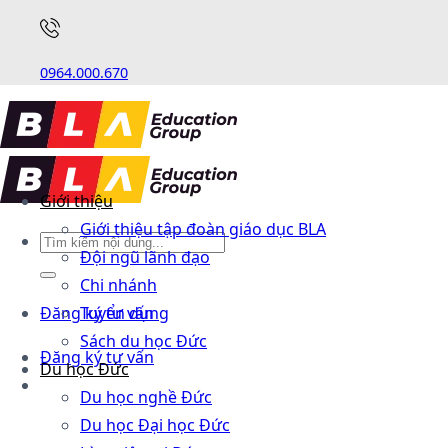
0964.000.670
Giới thiệu
Giới thiệu tập đoàn giáo dục BLA
Đội ngũ lãnh đạo
Chi nhánh
Đăng ký tư vấn
Tuyển dụng
Sách du học Đức
Đăng ký tư vấn
Du học Đức
Du học nghề Đức
Du học Đại học Đức