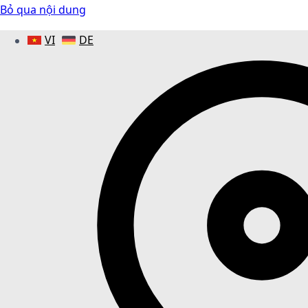
Bỏ qua nội dung
VI
DE