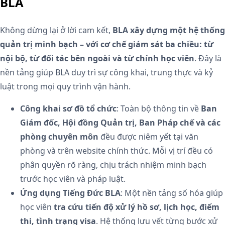
BLA
Không dừng lại ở lời cam kết,
BLA xây dựng một hệ thống
quản trị minh bạch – với cơ chế giám sát ba chiều: từ
nội bộ, từ đối tác bên ngoài và từ chính học viên
. Đây là
nền tảng giúp BLA duy trì sự công khai, trung thực và kỷ
luật trong mọi quy trình vận hành.
Công khai sơ đồ tổ chức
: Toàn bộ thông tin về
Ban
Giám đốc, Hội đồng Quản trị, Ban Pháp chế và các
phòng chuyên môn
đều được niêm yết tại văn
phòng và trên website chính thức. Mỗi vị trí đều có
phân quyền rõ ràng, chịu trách nhiệm minh bạch
trước học viên và pháp luật.
Ứng dụng Tiếng Đức BLA
: Một nền tảng số hóa giúp
học viên
tra cứu tiến độ xử lý hồ sơ, lịch học, điểm
thi, tình trạng visa
. Hệ thống lưu vết từng bước xử