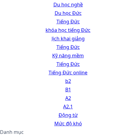
Du học nghề
Du học Đức
Tiếng Đức
khóa học tiếng Đức
lịch khai giảng
Tiếng Đức
Kỹ năng mềm
Tiếng Đức
Tiếng Đức online
b2
B1
A2
A2.1
Động từ
Mức độ khó
Danh mục