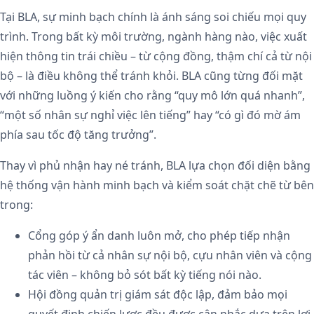
Tại BLA, sự minh bạch chính là ánh sáng soi chiếu mọi quy
trình. Trong bất kỳ môi trường, ngành hàng nào, việc xuất
hiện thông tin trái chiều – từ cộng đồng, thậm chí cả từ nội
bộ – là điều không thể tránh khỏi. BLA cũng từng đối mặt
với những luồng ý kiến cho rằng “quy mô lớn quá nhanh”,
“một số nhân sự nghỉ việc lên tiếng” hay “có gì đó mờ ám
phía sau tốc độ tăng trưởng”.
Thay vì phủ nhận hay né tránh, BLA lựa chọn đối diện bằng
hệ thống vận hành minh bạch và kiểm soát chặt chẽ từ bên
trong:
Cổng góp ý ẩn danh luôn mở, cho phép tiếp nhận
phản hồi từ cả nhân sự nội bộ, cựu nhân viên và cộng
tác viên – không bỏ sót bất kỳ tiếng nói nào.
Hội đồng quản trị giám sát độc lập, đảm bảo mọi