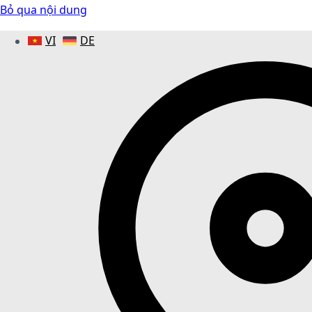
Bỏ qua nội dung
VI
DE