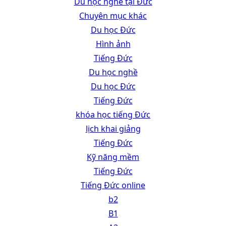
Du học nghề tại Đức
Chuyên mục khác
Du học Đức
Hình ảnh
Tiếng Đức
Du học nghề
Du học Đức
Tiếng Đức
khóa học tiếng Đức
lịch khai giảng
Tiếng Đức
Kỹ năng mềm
Tiếng Đức
Tiếng Đức online
b2
B1