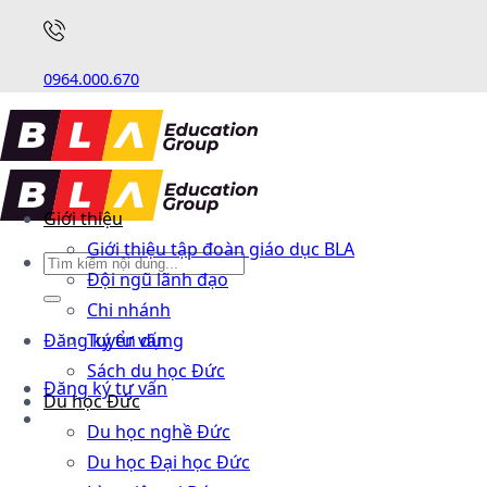
0964.000.670
Giới thiệu
Giới thiệu tập đoàn giáo dục BLA
Đội ngũ lãnh đạo
Chi nhánh
Đăng ký tư vấn
Tuyển dụng
Sách du học Đức
Đăng ký tư vấn
Du học Đức
Du học nghề Đức
Du học Đại học Đức