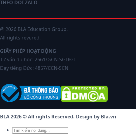
THEO DÕI ZALO
@ 2026 BLA Education Group.
All rights revered.
GIẤY PHÉP HOẠT ĐỘNG
Tư vấn du học: 2661/GCN-SGDĐT
Dạy tiếng Đức: 4857/CCN-SCN
BLA 2026 © All rights Reserved. Design by Bla.vn