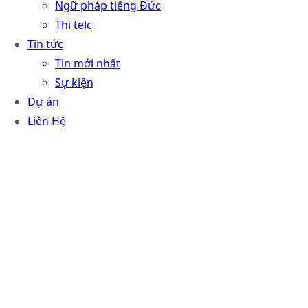
Ngữ pháp tiếng Đức
Thi telc
Tin tức
Tin mới nhất
Sự kiện
Dự án
Liên Hệ