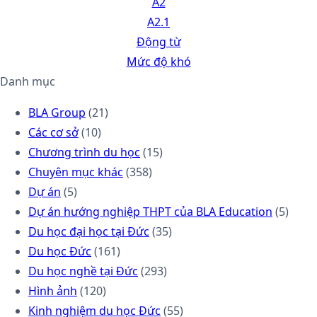
A2
A2.1
Động từ
Mức độ khó
Danh mục
BLA Group
(21)
Các cơ sở
(10)
Chương trình du học
(15)
Chuyên mục khác
(358)
Dự án
(5)
Dự án hướng nghiệp THPT của BLA Education
(5)
Du học đại học tại Đức
(35)
Du học Đức
(161)
Du học nghề tại Đức
(293)
Hình ảnh
(120)
Kinh nghiệm du học Đức
(55)