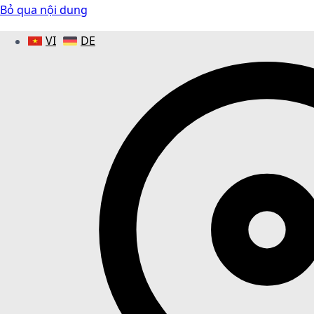
Bỏ qua nội dung
VI
DE