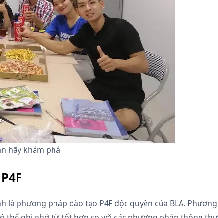
bạn hãy khám phá
 P4F
nh là phương pháp đào tạo P4F độc quyền của BLA. Phương 
có thể ghi nhớ từ tốt hơn so với các phương pháp thông t