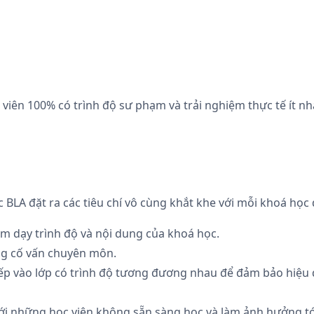
viên 100% có trình độ sư phạm và trải nghiệm thực tế ít n
BLA đặt ra các tiêu chí vô cùng khắt khe với mỗi khoá học 
ệm dạy trình độ và nội dung của khoá học.
ng cố vấn chuyên môn.
xếp vào lớp có trình độ tương đương nhau để đảm bảo hiệu 
í với những học viên không sẵn sàng học và làm ảnh hưởng tới