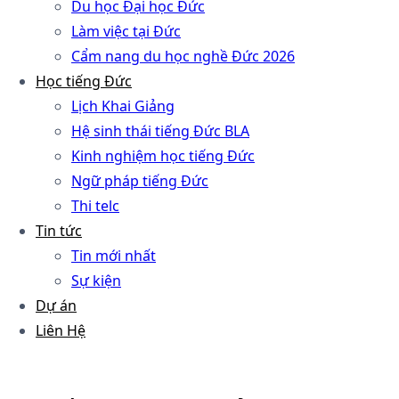
Du học Đại học Đức
Làm việc tại Đức
Cẩm nang du học nghề Đức 2026
Học tiếng Đức
Lịch Khai Giảng
Hệ sinh thái tiếng Đức BLA
Kinh nghiệm học tiếng Đức
Ngữ pháp tiếng Đức
Thi telc
Tin tức
Tin mới nhất
Sự kiện
Dự án
Liên Hệ