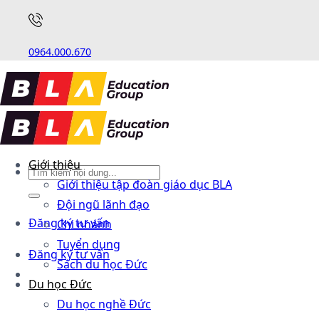
0964.000.670
Giới thiệu
Giới thiệu tập đoàn giáo dục BLA
Đội ngũ lãnh đạo
Đăng ký tư vấn
Chi nhánh
Tuyển dụng
Đăng ký tư vấn
Sách du học Đức
Du học Đức
Du học nghề Đức