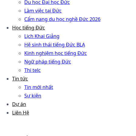
Du học Đại học Đức
Làm việc tại Đức
Cẩm nang du học nghề Đức 2026
Học tiếng Đức
Lịch Khai Giảng
Hệ sinh thái tiếng Đức BLA
Kinh nghiệm học tiếng Đức
Ngữ pháp tiếng Đức
Thi telc
Tin tức
Tin mới nhất
Sự kiện
Dự án
Liên Hệ