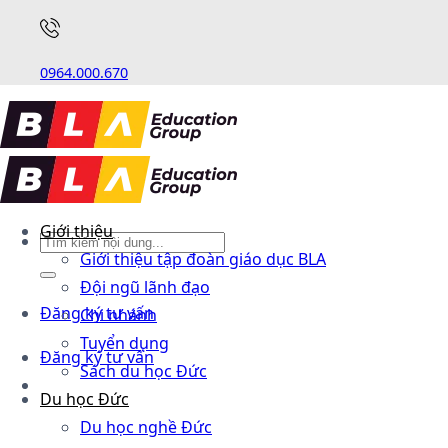
0964.000.670
Giới thiệu
Giới thiệu tập đoàn giáo dục BLA
Đội ngũ lãnh đạo
Đăng ký tư vấn
Chi nhánh
Tuyển dụng
Đăng ký tư vấn
Sách du học Đức
Du học Đức
Du học nghề Đức