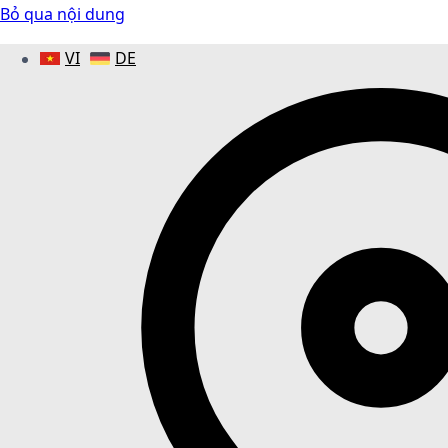
Bỏ qua nội dung
VI
DE