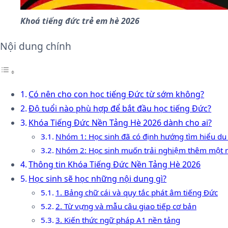
Khoá tiếng đức trẻ em hè 2026
Nội dung chính
Có nên cho con học tiếng Đức từ sớm không?
Độ tuổi nào phù hợp để bắt đầu học tiếng Đức?
Khóa Tiếng Đức Nền Tảng Hè 2026 dành cho ai?
Nhóm 1: Học sinh đã có định hướng tìm hiểu du
Nhóm 2: Học sinh muốn trải nghiệm thêm một 
Thông tin Khóa Tiếng Đức Nền Tảng Hè 2026
Học sinh sẽ học những nội dung gì?
1. Bảng chữ cái và quy tắc phát âm tiếng Đức
2. Từ vựng và mẫu câu giao tiếp cơ bản
3. Kiến thức ngữ pháp A1 nền tảng