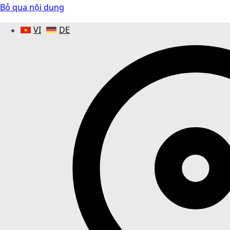
Bỏ qua nội dung
VI
DE