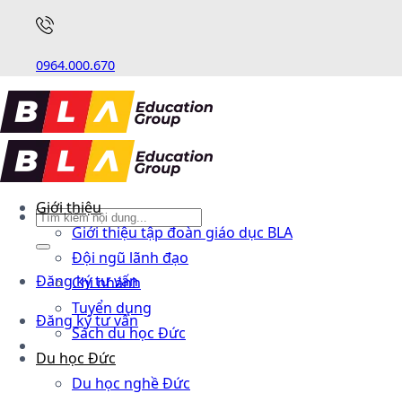
0964.000.670
Giới thiệu
Giới thiệu tập đoàn giáo dục BLA
Đội ngũ lãnh đạo
Đăng ký tư vấn
Chi nhánh
Tuyển dụng
Đăng ký tư vấn
Sách du học Đức
Du học Đức
Du học nghề Đức