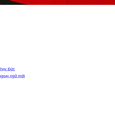
 học Đức
ngoại ngữ mới