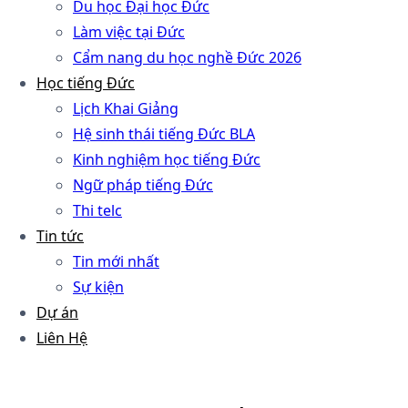
Du học Đại học Đức
Làm việc tại Đức
Cẩm nang du học nghề Đức 2026
Học tiếng Đức
Lịch Khai Giảng
Hệ sinh thái tiếng Đức BLA
Kinh nghiệm học tiếng Đức
Ngữ pháp tiếng Đức
Thi telc
Tin tức
Tin mới nhất
Sự kiện
Dự án
Liên Hệ