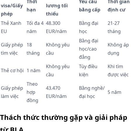
Thời
Yêu cầu
Thời gian
visa/Giấy
lương tối
hạn
bằng cấp
định cư
phép
thiểu
Thẻ Xanh
Tối đa 4
48.300
Bằng đại
21-27
EU
năm
EUR/năm
học
tháng
Bằng đại
Giấy phép
18
Không yêu
Không áp
học/cao
tìm việc
tháng
cầu
dụng
đẳng
Không yêu
Tùy điều
Khi tìm
Thẻ cơ hội
1 năm
cầu
kiện
được việc
Theo
Giấy phép
43.470
Bằng nghề/
hợp
5 năm
làm việc
EUR/năm
đại học
đồng
Thách thức thường gặp và giải pháp
từ BLA