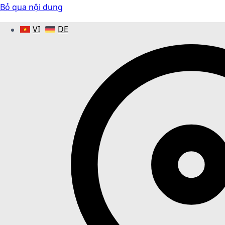
Bỏ qua nội dung
VI
DE