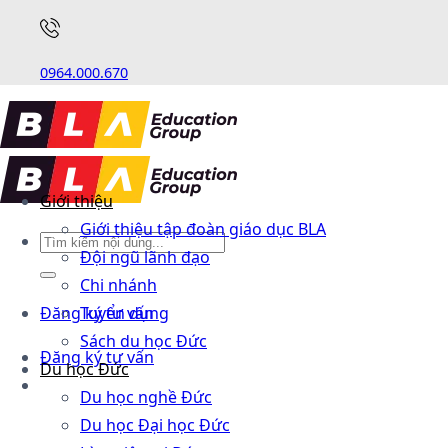
0964.000.670
Giới thiệu
Giới thiệu tập đoàn giáo dục BLA
Đội ngũ lãnh đạo
Chi nhánh
Đăng ký tư vấn
Tuyển dụng
Sách du học Đức
Đăng ký tư vấn
Du học Đức
Du học nghề Đức
Du học Đại học Đức