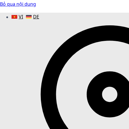
Bỏ qua nội dung
VI
DE