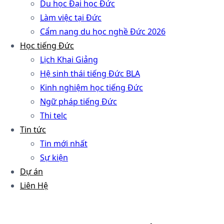
Du học Đại học Đức
Làm việc tại Đức
Cẩm nang du học nghề Đức 2026
Học tiếng Đức
Lịch Khai Giảng
Hệ sinh thái tiếng Đức BLA
Kinh nghiệm học tiếng Đức
Ngữ pháp tiếng Đức
Thi telc
Tin tức
Tin mới nhất
Sự kiện
Dự án
Liên Hệ