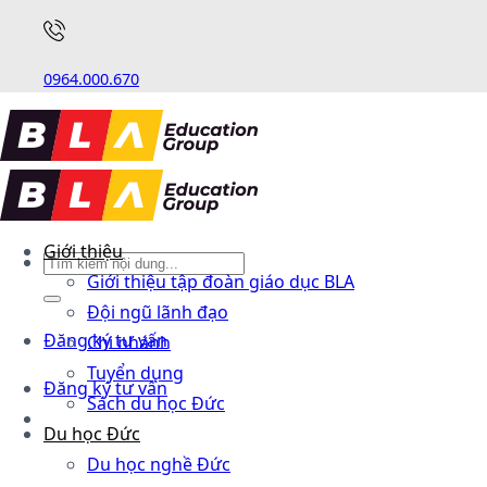
0964.000.670
Giới thiệu
Giới thiệu tập đoàn giáo dục BLA
Đội ngũ lãnh đạo
Đăng ký tư vấn
Chi nhánh
Tuyển dụng
Đăng ký tư vấn
Sách du học Đức
Du học Đức
Du học nghề Đức