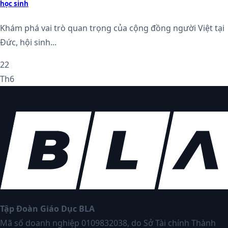
học sinh
Khám phá vai trò quan trọng của cộng đồng người Việt tại
Đức, hội sinh...
22
Th6
Tập Đoàn Giáo Dục BLA
Mã số doanh nghiệp 0109832038, do Sở Tài chính Thành