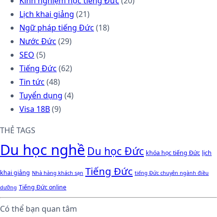
Kinh nghiệm học tiếng Đức
(20)
Lịch khai giảng
(21)
Ngữ pháp tiếng Đức
(18)
Nước Đức
(29)
SEO
(5)
Tiếng Đức
(62)
Tin tức
(48)
Tuyển dụng
(4)
Visa 18B
(9)
THẺ TAGS
Du học nghề
Du học Đức
khóa học tiếng Đức
lịch
Tiếng Đức
khai giảng
Nhà hàng khách sạn
tiếng Đức chuyên ngành điều
Tiếng Đức online
dưỡng
Có thể bạn quan tâm