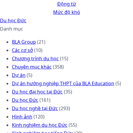
Động từ
Mức độ khó
Du học Đức
Danh mục
BLA Group
(21)
Các cơ sở
(10)
Chương trình du học
(15)
Chuyên mục khác
(358)
Dự án
(5)
Dự án hướng nghiệp THPT của BLA Education
(5)
Du học đại học tại Đức
(35)
Du học Đức
(161)
Du học nghề tại Đức
(293)
Hình ảnh
(120)
Kinh nghiệm du học Đức
(55)