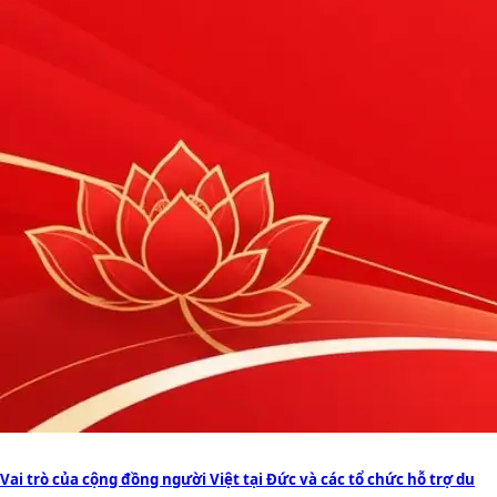
Vai trò của cộng đồng người Việt tại Đức và các tổ chức hỗ trợ du