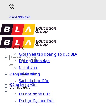
0964.000.670
Giới thiệu
Giới thiệu tập đoàn giáo dục BLA
Đội ngũ lãnh đạo
Chi nhánh
Đăng ký tư vấn
Tuyển dụng
Sách du học Đức
Đăng ký tư vấn
Du học Đức
Du học nghề Đức
Du học Đại học Đức