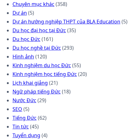
Chuyên mục khác
(358)
Dự án
(5)
Dự án hướng nghiệp THPT của BLA Education
(5)
Du học đại học tại Đức
(35)
Du học Đức
(161)
Du học nghề tại Đức
(293)
Hình ảnh
(120)
Kinh nghiệm du học Đức
(55)
Kinh nghiệm học tiếng Đức
(20)
Lịch khai giảng
(21)
Ngữ pháp tiếng Đức
(18)
Nước Đức
(29)
SEO
(5)
Tiếng Đức
(62)
Tin tức
(45)
Tuyển dụng
(4)