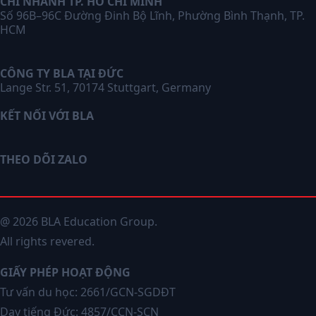
CHI NHÁNH TP. HỒ CHÍ MINH
Số 96B–96C Đường Đinh Bộ Lĩnh, Phường Bình Thạnh, TP.
HCM
CÔNG TY BLA TẠI ĐỨC
Lange Str. 51, 70174 Stuttgart, Germany
KẾT NỐI VỚI BLA
THEO DÕI ZALO
@ 2026 BLA Education Group.
All rights revered.
GIẤY PHÉP HOẠT ĐỘNG
Tư vấn du học: 2661/GCN-SGDĐT
Dạy tiếng Đức: 4857/CCN-SCN