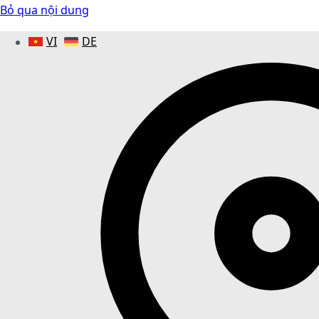
Bỏ qua nội dung
VI
DE