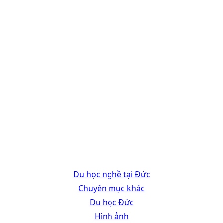
Du học nghề tại Đức
Chuyên mục khác
Du học Đức
Hình ảnh