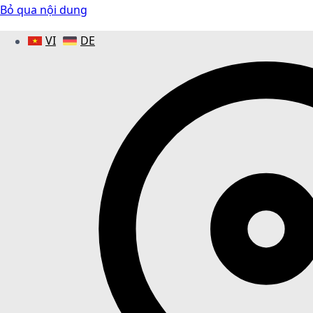
Bỏ qua nội dung
VI
DE