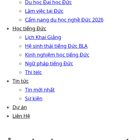
Du học Đại học Đức
Làm việc tại Đức
Cẩm nang du học nghề Đức 2026
Học tiếng Đức
Lịch Khai Giảng
Hệ sinh thái tiếng Đức BLA
Kinh nghiệm học tiếng Đức
Ngữ pháp tiếng Đức
Thi telc
Tin tức
Tin mới nhất
Sự kiện
Dự án
Liên Hệ