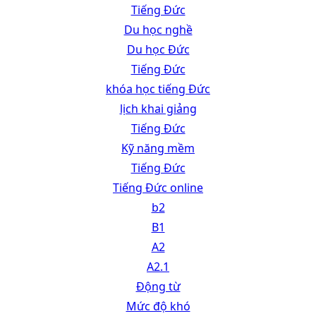
Tiếng Đức
Du học nghề
Du học Đức
Tiếng Đức
khóa học tiếng Đức
lịch khai giảng
Tiếng Đức
Kỹ năng mềm
Tiếng Đức
Tiếng Đức online
b2
B1
A2
A2.1
Động từ
Mức độ khó