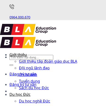
0964.000.670
Giới thiệu
Giới thiệu tập đoàn giáo dục BLA
Đội ngũ lãnh đạo
Đăng ký tư vấn
Chi nhánh
Tuyển dụng
Đăng ký tư vấn
Sách du học Đức
Du học Đức
Du học nghề Đức