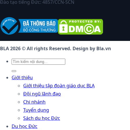
Đào tạo tiếng Đức: 4857/CCN-SCN
BLA 2026 © All rights Reserved. Design by Bla.vn
Giới thiệu
Giới thiệu tập đoàn giáo dục BLA
Đội ngũ lãnh đạo
Chi nhánh
Tuyển dụng
Sách du học Đức
Du học Đức