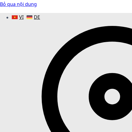
Bỏ qua nội dung
VI
DE