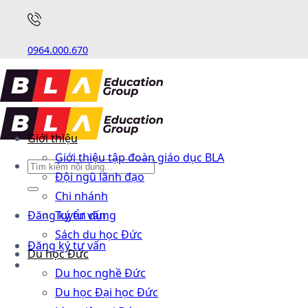
0964.000.670
Giới thiệu
Giới thiệu tập đoàn giáo dục BLA
Đội ngũ lãnh đạo
Chi nhánh
Đăng ký tư vấn
Tuyển dụng
Sách du học Đức
Đăng ký tư vấn
Du học Đức
Du học nghề Đức
Du học Đại học Đức