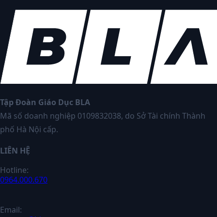
Tập Đoàn Giáo Dục BLA
Mã số doanh nghiệp 0109832038, do Sở Tài chính Thành
phố Hà Nội cấp.
LIÊN HỆ
Hotline:
0964.000.670
Email: