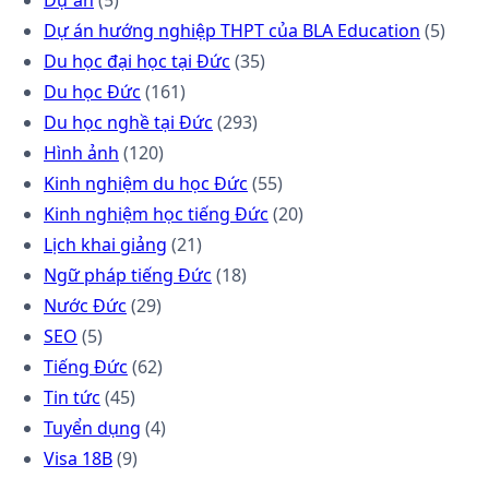
Dự án
(5)
Dự án hướng nghiệp THPT của BLA Education
(5)
Du học đại học tại Đức
(35)
Du học Đức
(161)
Du học nghề tại Đức
(293)
Hình ảnh
(120)
Kinh nghiệm du học Đức
(55)
Kinh nghiệm học tiếng Đức
(20)
Lịch khai giảng
(21)
Ngữ pháp tiếng Đức
(18)
Nước Đức
(29)
SEO
(5)
Tiếng Đức
(62)
Tin tức
(45)
Tuyển dụng
(4)
Visa 18B
(9)