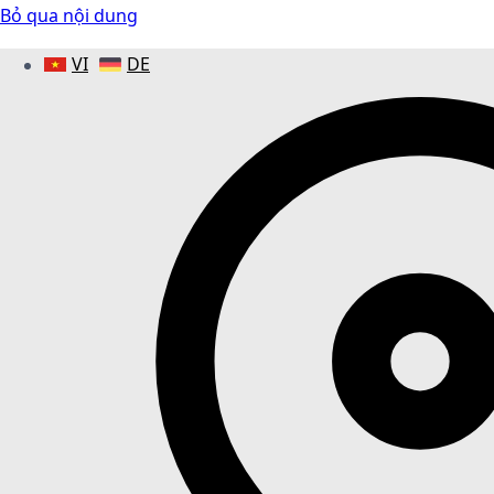
Bỏ qua nội dung
VI
DE