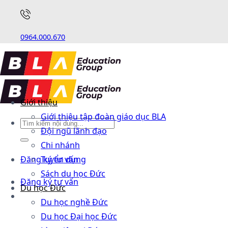
0964.000.670
Giới thiệu
Giới thiệu tập đoàn giáo dục BLA
Đội ngũ lãnh đạo
Chi nhánh
Đăng ký tư vấn
Tuyển dụng
Sách du học Đức
Đăng ký tư vấn
Du học Đức
Du học nghề Đức
Du học Đại học Đức