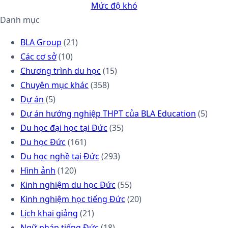
Mức độ khó
Danh mục
BLA Group
(21)
Các cơ sở
(10)
Chương trình du học
(15)
Chuyên mục khác
(358)
Dự án
(5)
Dự án hướng nghiệp THPT của BLA Education
(5)
Du học đại học tại Đức
(35)
Du học Đức
(161)
Du học nghề tại Đức
(293)
Hình ảnh
(120)
Kinh nghiệm du học Đức
(55)
Kinh nghiệm học tiếng Đức
(20)
Lịch khai giảng
(21)
Ngữ pháp tiếng Đức
(18)