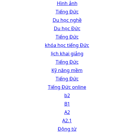
Hình ảnh
Tiếng Đức
Du học nghề
Du học Đức
Tiếng Đức
khóa học tiếng Đức
lịch khai giảng
Tiếng Đức
Kỹ năng mềm
Tiếng Đức
Tiếng Đức online
b2
B1
A2
A2.1
Động từ