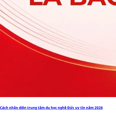
Cách nhận diện trung tâm du học nghề Đức uy tín năm 2026