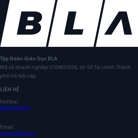
Tập Đoàn Giáo Dục BLA
Mã số doanh nghiệp 0109832038, do Sở Tài chính Thành
phố Hà Nội cấp.
LIÊN HỆ
Hotline:
0964.000.670
Email:
contact@bla.vn