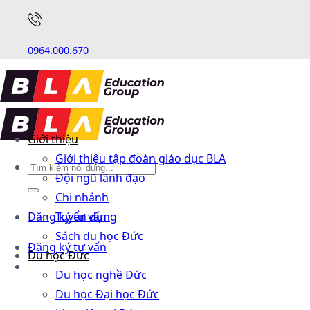
0964.000.670
Giới thiệu
Giới thiệu tập đoàn giáo dục BLA
Đội ngũ lãnh đạo
Chi nhánh
Đăng ký tư vấn
Tuyển dụng
Sách du học Đức
Đăng ký tư vấn
Du học Đức
Du học nghề Đức
Du học Đại học Đức