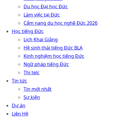
Du học Đại học Đức
Làm việc tại Đức
Cẩm nang du học nghề Đức 2026
Học tiếng Đức
Lịch Khai Giảng
Hệ sinh thái tiếng Đức BLA
Kinh nghiệm học tiếng Đức
Ngữ pháp tiếng Đức
Thi telc
Tin tức
Tin mới nhất
Sự kiện
Dự án
Liên Hệ