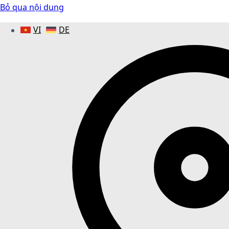
Bỏ qua nội dung
VI
DE